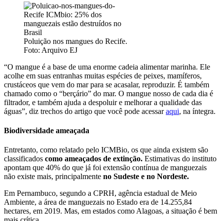
Poluição nos mangues do Recife.
Foto: Arquivo EJ
“O mangue é a base de uma enorme cadeia alimentar marinha. Ele
acolhe em suas entranhas muitas espécies de peixes, mamíferos,
crustáceos que vem do mar para se acasalar, reproduzir. É também
chamado como o “berçário” do mar. O mangue nosso de cada dia é
filtrador, e também ajuda a despoluir e melhorar a qualidade das
águas”, diz trechos do artigo que você pode acessar
aqui
, na íntegra.
Biodiversidade ameaçada
Entretanto, como relatado pelo ICMBio, os que ainda existem são
classificados
como ameaçados de extinção.
Estimativas do instituto
apontam que 40% do que já foi extensão contínua de manguezais
não existe mais, principalmente
no Sudeste e no Nordeste.
Em Pernambuco, segundo a CPRH, agência estadual de Meio
Ambiente, a área de manguezais no Estado era de 14.255,84
hectares, em 2019. Mas, em estados como Alagoas, a situação é bem
mais crítica.