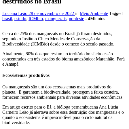
destruídos no Brasil
Luciana Leão
28 de novembro de 2022
in
Meio Ambiente
Tagged
brasil
,
estudo
,
ICMbio
,
manguezais
,
nordeste
- 4Minutos
Cerca de 25% dos manguezais no Brasil já foram destruídos,
segundo o Instituto Chico Mendes de Conservação da
Biodiversidade (ICMBio) desde o começo do século passado.
Atualmente, 80% dos que restam no território brasileiro estão
concentrados em três estados do bioma amazônico: Maranhão, Pará
e Amapá.
Ecossistemas produtivos
Os manguezais são um dos ecossistemas mais produtivos do
planeta. E garantem a biodiversidade, protegem a faixa costeira,
fornecem recursos ambientais para diversas atividades econômicas.
Em artigo escrito para o EJ, a bióloga pernambucana Ana Lúcia
Carneiro Leão já alertava sobre essa destruição dos manguezais e o
quanto o ecossistema é imprescindível para o ciclo natural da
biodiversidade.