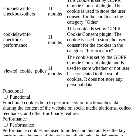
This cookie is set by GDPR
Cookie Consent plugin. The
cookielawinfo-
11
cookie is used to store the user
checkbox-others
months
consent for the cookies in the
category "Other.
This cookie is set by GDPR
cookielawinfo-
Cookie Consent plugin. The
11
checkbox-
cookie is used to store the user
months
performance
consent for the cookies in the
category "Performance".
The cookie is set by the GDPR
Cookie Consent plugin and is
11
used to store whether or not user
viewed_cookie_policy
months
has consented to the use of
cookies. It does not store any
personal data.
Functional
Functional
Functional cookies help to perform certain functionalities like
sharing the content of the website on social media platforms, collect
feedbacks, and other third-party features.
Performance
Performance
Performance cookies are used to understand and analyze the key
performance indexes of the website which helps in delivering a