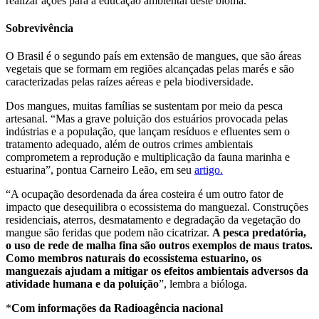
realizar ações para a educação ambiental deste bioma.
Sobrevivência
O Brasil é o segundo país em extensão de mangues, que são áreas
vegetais que se formam em regiões alcançadas pelas marés e são
caracterizadas pelas raízes aéreas e pela biodiversidade.
Dos mangues, muitas famílias se sustentam por meio da pesca
artesanal. “Mas a grave poluição dos estuários provocada pelas
indústrias e a população, que lançam resíduos e efluentes sem o
tratamento adequado, além de outros crimes ambientais
comprometem a reprodução e multiplicação da fauna marinha e
estuarina”, pontua Carneiro Leão, em seu
artigo.
“A ocupação desordenada da área costeira é um outro fator de
impacto que desequilibra o ecossistema do manguezal. Construções
residenciais, aterros, desmatamento e degradação da vegetação do
mangue são feridas que podem não cicatrizar.
A pesca predatória,
o uso de rede de malha fina são outros exemplos de maus tratos.
Como membros naturais do ecossistema estuarino, os
manguezais ajudam a mitigar os efeitos ambientais adversos da
atividade humana e da poluição
”, lembra a bióloga.
*
Com informações da Radioagência nacional