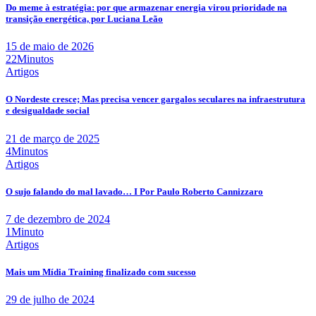
Do meme à estratégia: por que armazenar energia virou prioridade na
transição energética, por Luciana Leão
15 de maio de 2026
22Minutos
Artigos
O Nordeste cresce; Mas precisa vencer gargalos seculares na infraestrutura
e desigualdade social
21 de março de 2025
4Minutos
Artigos
O sujo falando do mal lavado… I Por Paulo Roberto Cannizzaro
7 de dezembro de 2024
1Minuto
Artigos
Mais um Mídia Training finalizado com sucesso
29 de julho de 2024