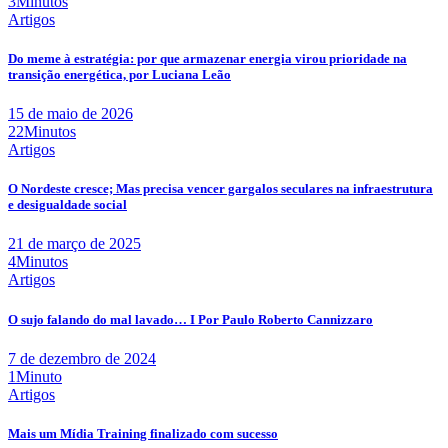
3Minutos
Artigos
Do meme à estratégia: por que armazenar energia virou prioridade na
transição energética, por Luciana Leão
15 de maio de 2026
22Minutos
Artigos
O Nordeste cresce; Mas precisa vencer gargalos seculares na infraestrutura
e desigualdade social
21 de março de 2025
4Minutos
Artigos
O sujo falando do mal lavado… I Por Paulo Roberto Cannizzaro
7 de dezembro de 2024
1Minuto
Artigos
Mais um Mídia Training finalizado com sucesso