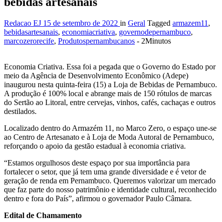
bebidas artesanais
Redacao EJ
15 de setembro de 2022
in
Geral
Tagged
armazem11
,
bebidasartesanais
,
economiacriativa
,
governodepernambuco
,
marcozerorecife
,
Produtospernambucanos
- 2Minutos
Economia Criativa. Essa foi a pegada que o Governo do Estado por
meio da Agência de Desenvolvimento Econômico (Adepe)
inaugurou nesta quinta-feira (15) a Loja de Bebidas de Pernambuco.
A produção é 100% local e abrange mais de 150 rótulos de marcas
do Sertão ao Litoral, entre cervejas, vinhos, cafés, cachaças e outros
destilados.
Localizado dentro do Armazém 11, no Marco Zero, o espaço une-se
ao Centro de Artesanato e à Loja de Moda Autoral de Pernambuco,
reforçando o apoio da gestão estadual à economia criativa.
“Estamos orgulhosos deste espaço por sua importância para
fortalecer o setor, que já tem uma grande diversidade e é vetor de
geração de renda em Pernambuco. Queremos valorizar um mercado
que faz parte do nosso patrimônio e identidade cultural, reconhecido
dentro e fora do País”, afirmou o governador Paulo Câmara.
Edital de Chamamento