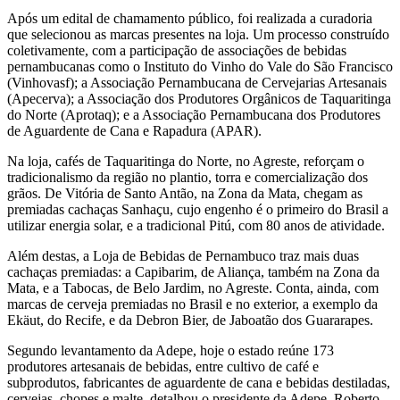
Após um edital de chamamento público, foi realizada a curadoria
que selecionou as marcas presentes na loja. Um processo construído
coletivamente, com a participação de associações de bebidas
pernambucanas como o Instituto do Vinho do Vale do São Francisco
(Vinhovasf); a Associação Pernambucana de Cervejarias Artesanais
(Apecerva); a Associação dos Produtores Orgânicos de Taquaritinga
do Norte (Aprotaq); e a Associação Pernambucana dos Produtores
de Aguardente de Cana e Rapadura (APAR).
Na loja, cafés de Taquaritinga do Norte, no Agreste, reforçam o
tradicionalismo da região no plantio, torra e comercialização dos
grãos. De Vitória de Santo Antão, na Zona da Mata, chegam as
premiadas cachaças Sanhaçu, cujo engenho é o primeiro do Brasil a
utilizar energia solar, e a tradicional Pitú, com 80 anos de atividade.
Além destas, a Loja de Bebidas de Pernambuco traz mais duas
cachaças premiadas: a Capibarim, de Aliança, também na Zona da
Mata, e a Tabocas, de Belo Jardim, no Agreste. Conta, ainda, com
marcas de cerveja premiadas no Brasil e no exterior, a exemplo da
Ekäut, do Recife, e da Debron Bier, de Jaboatão dos Guararapes.
Segundo levantamento da Adepe, hoje o estado reúne 173
produtores artesanais de bebidas, entre cultivo de café e
subprodutos, fabricantes de aguardente de cana e bebidas destiladas,
cervejas, chopes e malte, detalhou o presidente da Adepe, Roberto