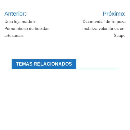
Navegação
Anterior:
Próximo:
de
Post
Uma loja made in
Dia mundial de limpeza
Pernambuco de bebidas
mobiliza voluntários em
artesanais
Suape
TEMAS RELACIONADOS