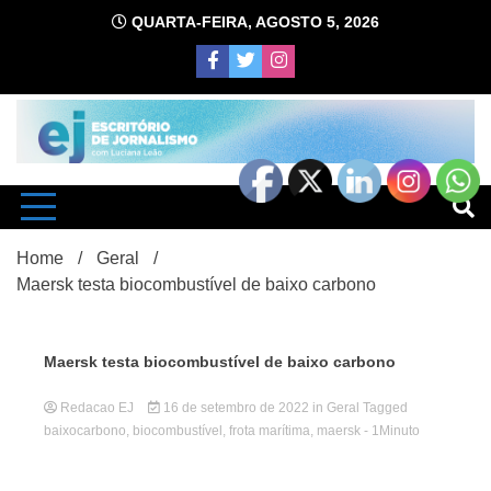
Skip
QUARTA-FEIRA, AGOSTO 5, 2026
to
content
com Luciana Leão
Escrit
Home
Geral
Maersk testa biocombustível de baixo carbono
Maersk testa biocombustível de baixo carbono
Redacao EJ
16 de setembro de 2022
in
Geral
d
Tagged
baixocarbono
,
biocombustível
,
frota marítima
,
maersk
- 1Minuto