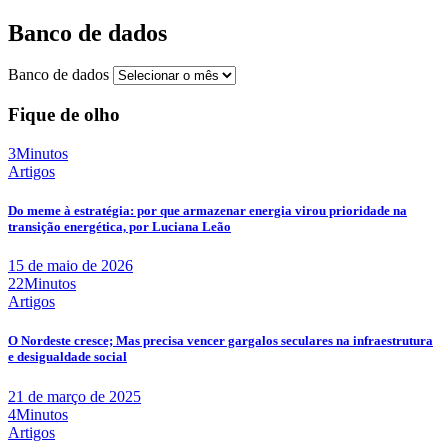
Banco de dados
Banco de dados
Fique de olho
3Minutos
Artigos
Do meme à estratégia: por que armazenar energia virou prioridade na
transição energética, por Luciana Leão
15 de maio de 2026
22Minutos
Artigos
O Nordeste cresce; Mas precisa vencer gargalos seculares na infraestrutura
e desigualdade social
21 de março de 2025
4Minutos
Artigos