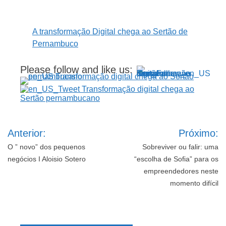
A transformação Digital chega ao Sertão de
Pernambuco
Please follow and like us:
Navegação
Anterior:
Próximo:
de
Post
O ” novo” dos pequenos
Sobreviver ou falir: uma
negócios I Aloisio Sotero
“escolha de Sofia” para os
empreendedores neste
momento difícil