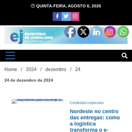
Skip
QUINTA-FEIRA, AGOSTO 6, 2026
to
content
com Luciana Leão
Escrit
Home
2024
dezembro
24
24 de dezembro de 2024
Conteúdos especiais
9Minutos
d
Nordeste no centro
das entregas: como
a logística
transforma o e-