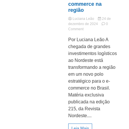
commerce na
região
Luciana Leão
24 de
dezembro de 2024
0
on
Comment
Nordeste
Jornal
Por Luciana Leão A
no
centro
chegada de grandes
das
investimentos logísticos
entregas:
ao Nordeste está
como
a
transformando a região
logística
em um novo polo
transforma
estratégico para o e-
o
e-
commerce no Brasil.
commerce
Matéria exclusiva
na
publicada na edição
região
215, da Revista
Nordeste....
Leia Mais