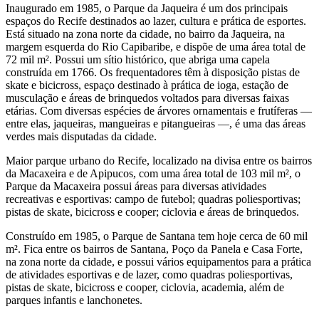
Inaugurado em 1985, o Parque da Jaqueira é um dos principais
espaços do Recife destinados ao lazer, cultura e prática de esportes.
Está situado na zona norte da cidade, no bairro da Jaqueira, na
margem esquerda do Rio Capibaribe, e dispõe de uma área total de
72 mil m². Possui um sítio histórico, que abriga uma capela
construída em 1766. Os frequentadores têm à disposição pistas de
skate e bicicross, espaço destinado à prática de ioga, estação de
musculação e áreas de brinquedos voltados para diversas faixas
etárias. Com diversas espécies de árvores ornamentais e frutíferas —
entre elas, jaqueiras, mangueiras e pitangueiras —, é uma das áreas
verdes mais disputadas da cidade.
Maior parque urbano do Recife, localizado na divisa entre os bairros
da Macaxeira e de Apipucos, com uma área total de 103 mil m², o
Parque da Macaxeira possui áreas para diversas atividades
recreativas e esportivas: campo de futebol; quadras poliesportivas;
pistas de skate, bicicross e cooper; ciclovia e áreas de brinquedos.
Construído em 1985, o Parque de Santana tem hoje cerca de 60 mil
m². Fica entre os bairros de Santana, Poço da Panela e Casa Forte,
na zona norte da cidade, e possui vários equipamentos para a prática
de atividades esportivas e de lazer, como quadras poliesportivas,
pistas de skate, bicicross e cooper, ciclovia, academia, além de
parques infantis e lanchonetes.