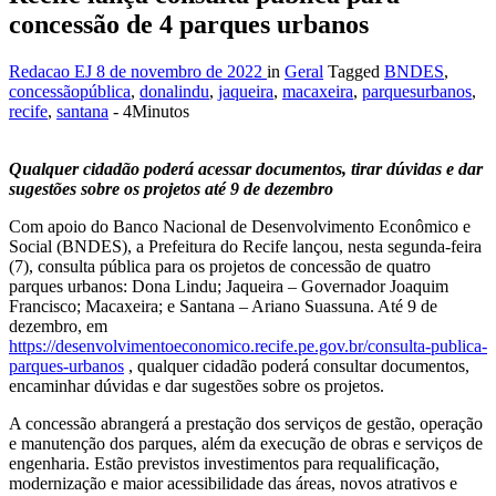
concessão de 4 parques urbanos
Redacao EJ
8 de novembro de 2022
in
Geral
Tagged
BNDES
,
concessãopública
,
donalindu
,
jaqueira
,
macaxeira
,
parquesurbanos
,
recife
,
santana
- 4Minutos
Qualquer cidadão poderá acessar documentos, tirar dúvidas e dar
sugestões sobre os projetos até 9 de dezembro
Com apoio do Banco Nacional de Desenvolvimento Econômico e
Social (BNDES), a Prefeitura do Recife lançou, nesta segunda-feira
(7), consulta pública para os projetos de concessão de quatro
parques urbanos: Dona Lindu; Jaqueira – Governador Joaquim
Francisco; Macaxeira; e Santana – Ariano Suassuna. Até 9 de
dezembro, em
https://desenvolvimentoeconomico.recife.pe.gov.br/consulta-publica-
parques-urbanos
, qualquer cidadão poderá consultar documentos,
encaminhar dúvidas e dar sugestões sobre os projetos.
A concessão abrangerá a prestação dos serviços de gestão, operação
e manutenção dos parques, além da execução de obras e serviços de
engenharia. Estão previstos investimentos para requalificação,
modernização e maior acessibilidade das áreas, novos atrativos e