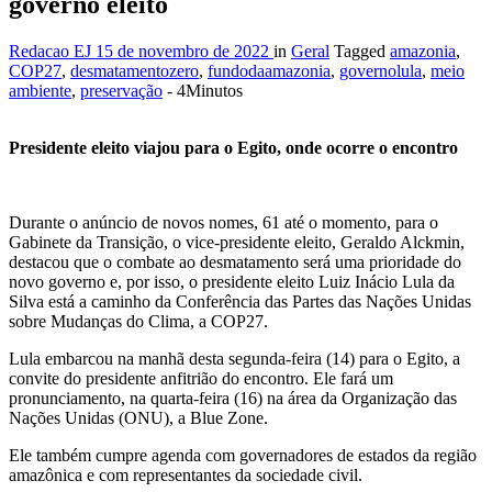
governo eleito
Redacao EJ
15 de novembro de 2022
in
Geral
Tagged
amazonia
,
COP27
,
desmatamentozero
,
fundodaamazonia
,
governolula
,
meio
ambiente
,
preservação
- 4Minutos
Presidente eleito viajou para o Egito, onde ocorre o encontro
Durante o anúncio de novos nomes, 61 até o momento, para o
Gabinete da Transição, o vice-presidente eleito, Geraldo Alckmin,
destacou que o combate ao desmatamento será uma prioridade do
novo governo e, por isso, o presidente eleito Luiz Inácio Lula da
Silva está a caminho da Conferência das Partes das Nações Unidas
sobre Mudanças do Clima, a COP27.
Lula embarcou na manhã desta segunda-feira (14) para o Egito, a
convite do presidente anfitrião do encontro. Ele fará um
pronunciamento, na quarta-feira (16) na área da Organização das
Nações Unidas (ONU), a Blue Zone.
Ele também cumpre agenda com governadores de estados da região
amazônica e com representantes da sociedade civil.