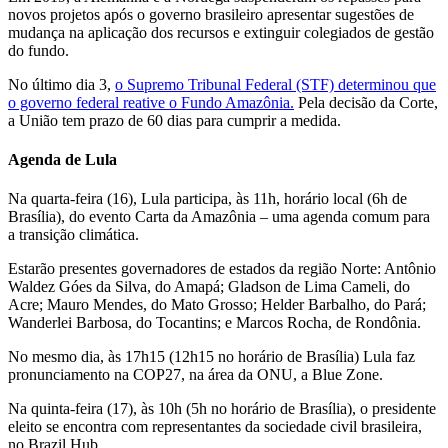
novos projetos após o governo brasileiro apresentar sugestões de
mudança na aplicação dos recursos e extinguir colegiados de gestão
do fundo.
No último dia 3,
o Supremo Tribunal Federal (STF) determinou que
o governo federal reative o Fundo Amazônia.
Pela decisão da Corte,
a União tem prazo de 60 dias para cumprir a medida.
Agenda de Lula
Na quarta-feira (16), Lula participa, às 11h, horário local (6h de
Brasília), do evento Carta da Amazônia – uma agenda comum para
a transição climática.
Estarão presentes governadores de estados da região Norte: Antônio
Waldez Góes da Silva, do Amapá; Gladson de Lima Cameli, do
Acre; Mauro Mendes, do Mato Grosso; Helder Barbalho, do Pará;
Wanderlei Barbosa, do Tocantins; e Marcos Rocha, de Rondônia.
No mesmo dia, às 17h15 (12h15 no horário de Brasília) Lula faz
pronunciamento na COP27, na área da ONU, a Blue Zone.
Na quinta-feira (17), às 10h (5h no horário de Brasília), o presidente
eleito se encontra com representantes da sociedade civil brasileira,
no Brazil Hub.