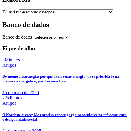
Editorias
Banco de dados
Banco de dados
Fique de olho
3Minutos
Artigos
Do meme à estratégia: por que armazenar energia virou prioridade na
transição energética, por Luciana Leão
15 de maio de 2026
22Minutos
Artigos
O Nordeste cresce; Mas precisa vencer gargalos seculares na infraestrutura
e desigualdade social
21 de março de 2025