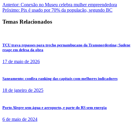
Anterior:
Conexão no Museu celebra mulher empreendedora
Próximo:
Pix é usado por 70% da população, segundo BC
Temas Relacionados
TCU trava repasses para trecho pernambucano da Transnordestina; Sudene
reage em defesa da obra
17 de maio de 2026
Saneamento: confira ranking das capitais com melhores indicadores
18 de janeiro de 2025
Porto Alegre sem água e aeroporto, e parte do RS sem energia
6 de maio de 2024