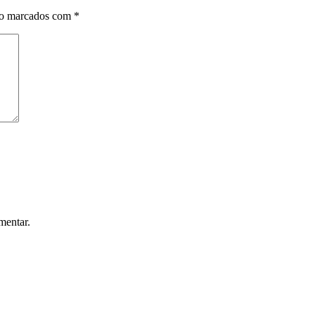
ão marcados com
*
mentar.