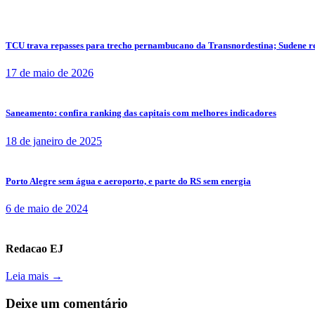
TCU trava repasses para trecho pernambucano da Transnordestina; Sudene r
17 de maio de 2026
Saneamento: confira ranking das capitais com melhores indicadores
18 de janeiro de 2025
Porto Alegre sem água e aeroporto, e parte do RS sem energia
6 de maio de 2024
Redacao EJ
Leia mais →
Deixe um comentário