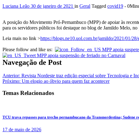
Luciana Leão
30 de janeiro de 2021
in
Geral
Tagged
covid19
- 0Min
A posição do Movimento Pró-Pernambuco (MPP) de apoiar às recentes
para os servidores públicos foi destaque no blog de Jamildo Melo, no
Leia mais no link >
https://blogs.ne10.uol.com.br/jamildo/2021/01/28
Please follow and like us:
Navegação de Post
Anterior:
Revista Nordeste traz edição especial sobre Tecnologia e I
Próximo:
Um elogio ao óbvio para quem faz acontecer
Temas Relacionados
TCU trava repasses para trecho pernambucano da Transnordestina; Sudene r
17 de maio de 2026