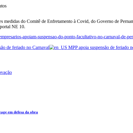
utos
 medidas do Comitê de Enfretamento à Covid, do Governo de Pernambu
 portal NE 10.
/empresarios-apoiam-suspensao-do-ponto-facultativo-no-carnaval-de-p
novação
eage em defesa da obra