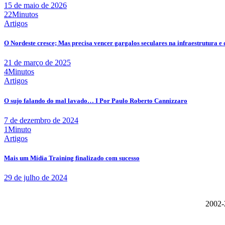
15 de maio de 2026
22Minutos
Artigos
O Nordeste cresce; Mas precisa vencer gargalos seculares na infraestrutura e 
21 de março de 2025
4Minutos
Artigos
O sujo falando do mal lavado… I Por Paulo Roberto Cannizzaro
7 de dezembro de 2024
1Minuto
Artigos
Mais um Mídia Training finalizado com sucesso
29 de julho de 2024
2002-2