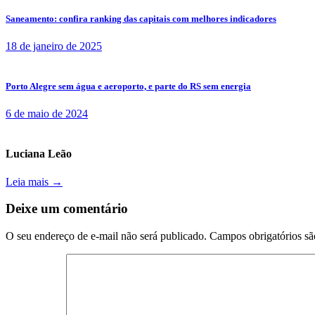
Saneamento: confira ranking das capitais com melhores indicadores
18 de janeiro de 2025
Porto Alegre sem água e aeroporto, e parte do RS sem energia
6 de maio de 2024
Luciana Leão
Leia mais →
Deixe um comentário
O seu endereço de e-mail não será publicado.
Campos obrigatórios s