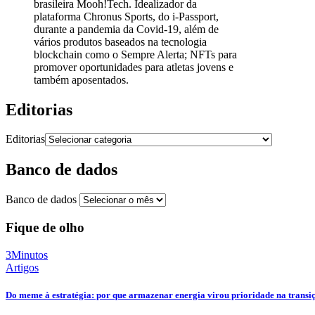
brasileira Mooh!Tech. Idealizador da
plataforma Chronus Sports, do i-Passport,
durante a pandemia da Covid-19, além de
vários produtos baseados na tecnologia
blockchain como o Sempre Alerta; NFTs para
promover oportunidades para atletas jovens e
também aposentados.
Editorias
Editorias
Banco de dados
Banco de dados
Fique de olho
3Minutos
Artigos
Do meme à estratégia: por que armazenar energia virou prioridade na transi