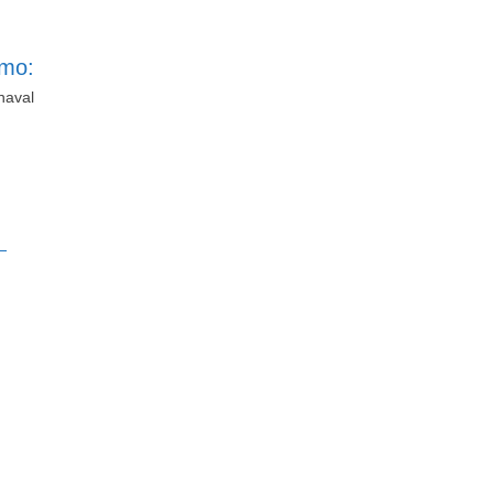
imo:
naval