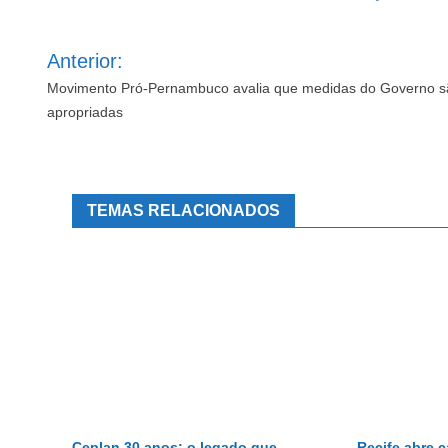
Navegação
Anterior:
de
Post
Movimento Pró-Pernambuco avalia que medidas do Governo s
apropriadas
TEMAS RELACIONADOS
Ceplan 30 anos: o legado que
Recife abre 