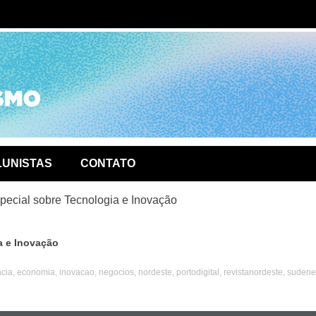
ório de
LUNISTAS
CONTATO
special sobre Tecnologia e Inovação
a e Inovação
ncia
,
economia
,
inovacao
,
negocios
,
nordeste
,
portodigital
,
revistanordeste
,
sudene