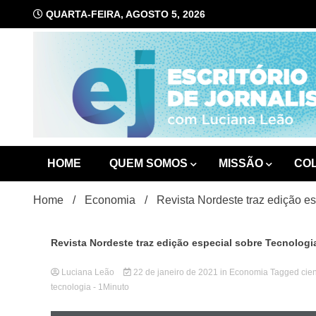
Skip
QUARTA-FEIRA, AGOSTO 5, 2026
to
content
com Luciana Leão
Escrit
HOME
QUEM SOMOS
MISSÃO
CO
Home
Economia
Revista Nordeste traz edição e
Revista Nordeste traz edição especial sobre Tecnologi
Luciana Leão
22 de janeiro de 2021
in
Economia
Tagged
cie
tecnologia
- 1Minuto