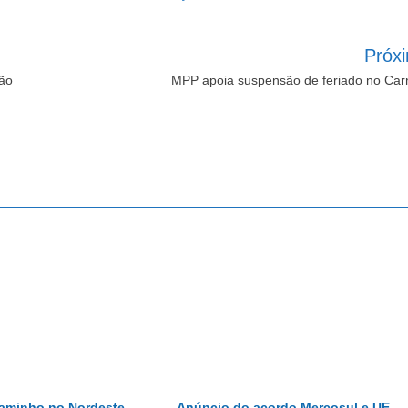
Próx
ão
MPP apoia suspensão de feriado no Car
caminho no Nordeste
Anúncio do acordo Mercosul e UE