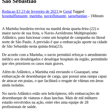
São Sebastião
Redacao EJ
23 de fevereiro de 2023
in
Geral
Tagged
hospitalflutuante
,
marinha
,
navioflutuante
,
saosebastiao
- 1Minuto
A Marinha brasileira enviou na manhã desta quarta-feira (22) o
maior navio de sua frota, o Navio-Aeródromo Multipropósito
Atlântico, para funcionar como um hospital de campanha no litoral
norte de São Paulo. A previsão é que a embarcação aporte na cidade
de São Sebastião nesta quinta-feira(23).
De acordo com a Marinha, o navio permitirá reforçar o atendimento
médico aos desabrigados e desafogar hospitais da região, permitindo
que eles priorizem os casos mais graves.
Além do Atlântico, a Marinha está enviando o Guarapari, uma
embarcação de desembarque de carga, que possui uma rampa capaz
de atracar em praias, o que facilitará o resgate de vítimas em áreas
ainda isoladas.
No navio Atlântico estão seis helicópteros, três embarcações de
desembarque de viaturas e duas lanchas. Mais de mil militares
estarão envolvidos na ação, entre eles uma equipe de 28
profissionais de saúde.