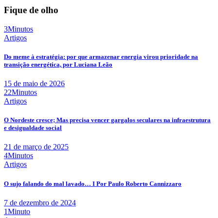
Fique de olho
3Minutos
Artigos
Do meme à estratégia: por que armazenar energia virou prioridade na
transição energética, por Luciana Leão
15 de maio de 2026
22Minutos
Artigos
O Nordeste cresce; Mas precisa vencer gargalos seculares na infraestrutura
e desigualdade social
21 de março de 2025
4Minutos
Artigos
O sujo falando do mal lavado… I Por Paulo Roberto Cannizzaro
7 de dezembro de 2024
1Minuto