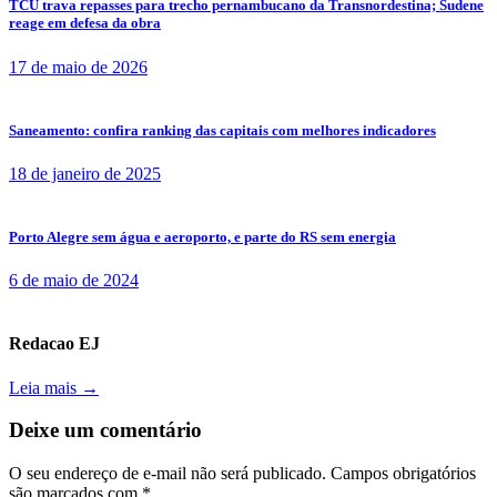
TCU trava repasses para trecho pernambucano da Transnordestina; Sudene
reage em defesa da obra
17 de maio de 2026
Saneamento: confira ranking das capitais com melhores indicadores
18 de janeiro de 2025
Porto Alegre sem água e aeroporto, e parte do RS sem energia
6 de maio de 2024
Redacao EJ
Leia mais →
Deixe um comentário
O seu endereço de e-mail não será publicado.
Campos obrigatórios
são marcados com
*