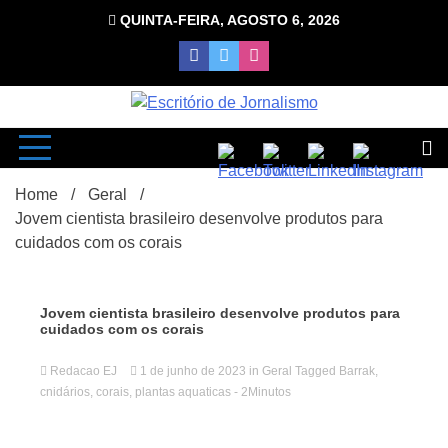
Skip
QUINTA-FEIRA, AGOSTO 6, 2026
to
content
com Luciana Leão
Escrit
Home
Geral
Jovem cientista brasileiro desenvolve produtos para
cuidados com os corais
Jovem cientista brasileiro desenvolve produtos para
cuidados com os corais
d
Redacao EJ
1 de junho de 2023
in
Geral
Tagged
Barrak
,
cnidários
,
corais
,
plantas aquaticas
- 2Minutos