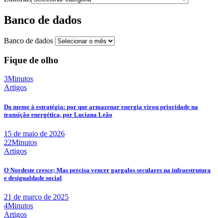
Banco de dados
Banco de dados
Fique de olho
3Minutos
Artigos
Do meme à estratégia: por que armazenar energia virou prioridade na
transição energética, por Luciana Leão
15 de maio de 2026
22Minutos
Artigos
O Nordeste cresce; Mas precisa vencer gargalos seculares na infraestrutura
e desigualdade social
21 de março de 2025
4Minutos
Artigos