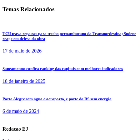
Temas Relacionados
TCU trava repasses para trecho pernambucano da Transnordestina; Sudene
reage em defesa da obra
17 de maio de 2026
Saneamento: confira ranking das capitais com melhores indicadores
18 de janeiro de 2025
Porto Alegre sem água e aeroporto, e parte do RS sem energia
6 de maio de 2024
Redacao EJ