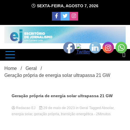
Skip
SEXTA-FEIRA, AGOSTO 7, 2026
to
content
com Luciana Leão
Escrit
Home
Geral
Geração própria de energia solar ultrapassa 21 GW
Geração própria de energia solar ultrapassa 21 GW
Redacao EJ
29 de maio de 2023
in
Geral
d
Tagged
Absolar
,
energia solar
,
geração própria
,
transição energética
- 2Minutos