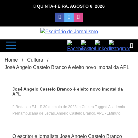
Skip
QUINTA-FEIRA, AGOSTO 6, 2026
to
content
com Luciana Leão
Escrit
Home
Cultura
José Angelo Castelo Branco é eleito novo imortal da APL
José Angelo Castelo Branco é eleito novo imortal da
APL
d
Redacao EJ
30 de maio de 2023
in
Cultura
Tagged
Academia
Pernambucana de Letras
,
Angelo Castelo Branco
,
APL
- 1Minuto
O escritor e jornalista José Angelo Castelo Branco