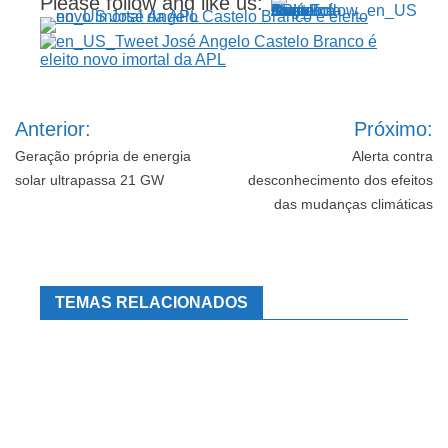
Please follow and like us:
Navegação
Anterior:
Próximo:
de
Post
Geração própria de energia
Alerta contra
solar ultrapassa 21 GW
desconhecimento dos efeitos
das mudanças climáticas
TEMAS RELACIONADOS