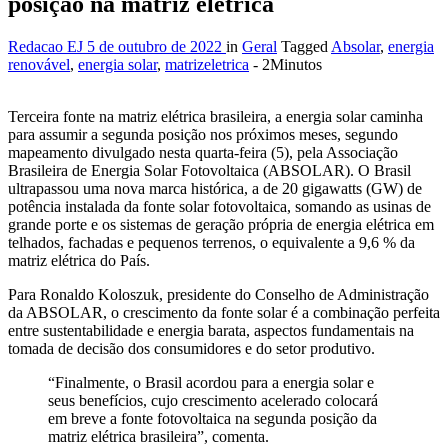
posição na matriz elétrica
Redacao EJ
5 de outubro de 2022
in
Geral
Tagged
Absolar
,
energia
renovável
,
energia solar
,
matrizeletrica
- 2Minutos
Terceira fonte na matriz elétrica brasileira, a energia solar caminha
para assumir a segunda posição nos próximos meses, segundo
mapeamento divulgado nesta quarta-feira (5), pela Associação
Brasileira de Energia Solar Fotovoltaica (ABSOLAR). O Brasil
ultrapassou uma nova marca histórica, a de 20 gigawatts (GW) de
potência instalada da fonte solar fotovoltaica, somando as usinas de
grande porte e os sistemas de geração própria de energia elétrica em
telhados, fachadas e pequenos terrenos, o equivalente a 9,6 % da
matriz elétrica do País.
Para Ronaldo Koloszuk, presidente do Conselho de Administração
da ABSOLAR, o crescimento da fonte solar é a combinação perfeita
entre sustentabilidade e energia barata, aspectos fundamentais na
tomada de decisão dos consumidores e do setor produtivo.
“Finalmente, o Brasil acordou para a energia solar e
seus benefícios, cujo crescimento acelerado colocará
em breve a fonte fotovoltaica na segunda posição da
matriz elétrica brasileira”, comenta.