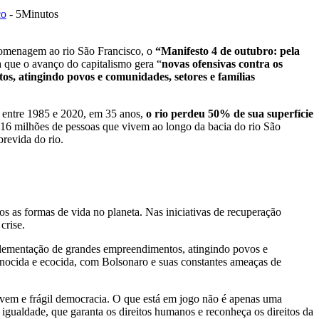
co
- 5Minutos
 homenagem ao rio São Francisco, o
“Manifesto 4 de outubro: pela
 que o avanço do capitalismo gera “
novas ofensivas contra os
s, atingindo povos e comunidades, setores e famílias
 entre 1985 e 2020, em 35 anos,
o rio perdeu 50% de sua superfície
 16 milhões de pessoas que vivem ao longo da bacia do rio São
revida do rio.
odos as formas de vida no planeta. Nas iniciativas de recuperação
crise.
mplementação de grandes empreendimentos, atingindo povos e
 genocida e ecocida, com Bolsonaro e suas constantes ameaças de
jovem e frágil democracia. O que está em jogo não é apenas uma
gualdade, que garanta os direitos humanos e reconheça os direitos da