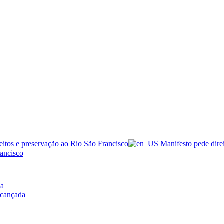
ca
lcançada