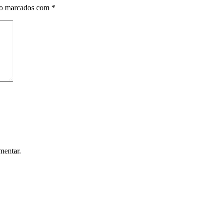
ão marcados com
*
mentar.