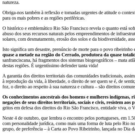
natureza.
Obriga-nos também à reflexão e tomadas urgentes de atitude o contex
para os mais pobres e as regiões periféricas.
O histórico e emblemático Rio São Francisco revela o quanto está so
abuso dos seus recursos naturais pelos empreendimentos de infraestru
solares, com desmatamento, erosão dos solos e da biodiversidade, asso
Isto significa um desastre, prenúncio de morte para o povo ribeirinho
quase a metade na região do Cerrado, produtora da quase totalid
sanfranciscana, há fragmentos dos sistemas biogeográficos – mata atlân
destas regiões. É urgentíssimo defender tanta vida!
A garantia dos direitos territoriais das comunidades tradicionais, ass
à reprodução da vida, à liberdade, o direito de ser quem se é, de sentir, 
foz, o direito ao respeito à sua natureza e cultura – são direitos com
Os conhecimentos ancestrais dos homens e mulheres indígenas, rib
negações de seus direitos territoriais, sociais e civis, resistem a
gritos em defesa dos direitos do Rio São Francisco, entidade viva, o
Neste 4 de outubro, que lembra o encontro pelos portugueses, em 1.
com personalidade jurídica, como mais uma forma de luta pelo Rio n
grupo, de preferência – à Carta ao Povo Ribeirinho, lançada no Dia da