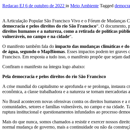
Redacao EJ
6 de outubro de 2022
in
Meio Ambiente
Tagged
democra
A Articulação Popular São Francisco Vivo e o Fórum de Mudanças Cli
democracia e pelos direitos do rio São Francisco
“. O documento, p
direitos humanos e a natureza, como a retirada de políticas púb
vulneráveis, no campo e na cidade
“.
O manifesto também fala do
impacto das mudanças climáticas e do 
de água, segundo o MapBiomas
. Esses impactos podem ter graves 
Francisco. Em resposta a tudo isso, o manifesto propõe que sejam dad
Confiram o manifesto na íntegra logo abaixo:
Pela democracia e pelos direitos do rio São Francisco
A crise mundial do capitalismo se aprofunda e se prolonga, instaura cri
econômica, a classe trabalhadora e a natureza se tornam mercadorias a
No Brasil acontecem novas ofensivas contra os direitos humanos e a 
comunidades, setores e famílias vulneráveis, no campo e na cidade. Ta
ruptura institucional e questionamentos infundados ao processo democr
Mais do que nunca, somos chamados a resistir e exercer nossos direi
normal mudança de governo, mais a continuidade ou não da construção