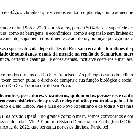
to ecológico-climático que vivemos em todo o planeta, com o aquecimen
frendo: entre 1985 e 2020, em 35 anos, perdeu 50% de sua superfície d
tura, como as barragens, e econômicos, como a expansão sem limites do 
reamento, sugamento dos afluentes e aquíferos, poluição por agrotóxico
 e as espécies de vida dependentes do Rio:
são cerca de 16 milhões de 
ade de suas águas, e mais da metade na região do Semiárido, marca
tica, cerrado e caatinga – e ecossistemas, inclusive costeiros e insula
im como dos direitos do Rio São Francisco, são princípios cujos benefíci
tocar, correr, pular, o direito de cumprir a sua função biológica e social,
uns do Rio São Francisco e do seu Povo.
eirinhos, pescadores, vazanteiros, quilombolas, geraizeros e caat
os processos históricos de opressão e degradação produzidos pelo lat
 Velho e Belo Chico, Pãe e Mãe do Povo Ribeirinho e de toda a Vida na b
501, da foz do Opará, “rio grande como o mar”, somos convocados e con
osso e de toda a Vida! E por um Estado Democrático Ecológico de Direi
 Água de 2022, que pergunta por estes direitos. Participe!