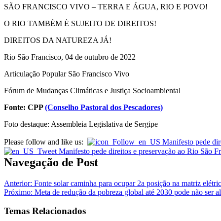
SÃO FRANCISCO VIVO – TERRA E ÁGUA, RIO E POVO!
O RIO TAMBÉM É SUJEITO DE DIREITOS!
DIREITOS DA NATUREZA JÁ!
Rio São Francisco, 04 de outubro de 2022
Articulação Popular São Francisco Vivo
Fórum de Mudanças Climáticas e Justiça Socioambiental
Fonte: CPP
(Conselho Pastoral dos Pescadores)
Foto destaque: Assembleia Legislativa de Sergipe
Please follow and like us:
Navegação de Post
Anterior:
Fonte solar caminha para ocupar 2a posição na matriz elétri
Próximo:
Meta de redução da pobreza global até 2030 pode não ser a
Temas Relacionados