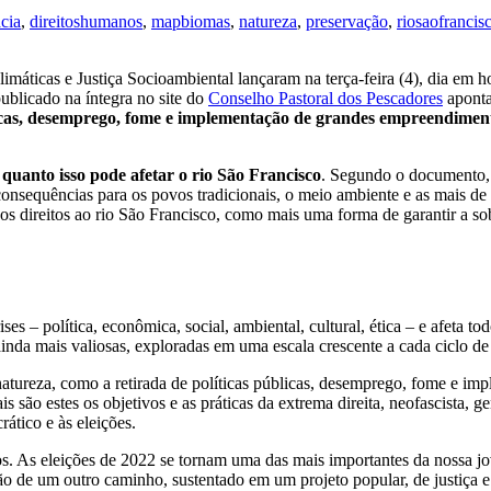
cia
,
direitoshumanos
,
mapbiomas
,
natureza
,
preservação
,
riosaofrancis
máticas e Justiça Socioambiental lançaram na terça-feira (4), dia em
ublicado na íntegra no site do
Conselho Pastoral dos Pescadores
aponta
licas, desemprego, fome e implementação de grandes empreendimento
quanto isso pode afetar o rio São Francisco
. Segundo o documento,
consequências para os povos tradicionais, o meio ambiente e as mais de
os direitos ao rio São Francisco, como mais uma forma de garantir a sob
ses – política, econômica, social, ambiental, cultural, ética – e afeta t
inda mais valiosas, exploradas em uma escala crescente a cada ciclo de 
natureza, como a retirada de políticas públicas, desemprego, fome e i
is são estes os objetivos e as práticas da extrema direita, neofascista,
ático e às eleições.
tos. As eleições de 2022 se tornam uma das mais importantes da nossa 
 de um outro caminho, sustentado em um projeto popular, de justiça e i