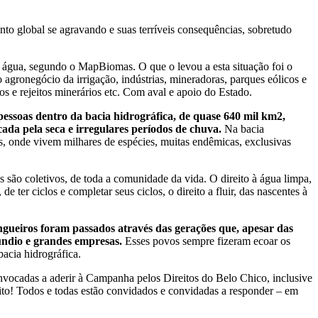
to global se agravando e suas terríveis consequências, sobretudo
e água, segundo o MapBiomas. O que o levou a esta situação foi o
agronegócio da irrigação, indústrias, mineradoras, parques eólicos e
s e rejeitos minerários etc. Com aval e apoio do Estado.
pessoas dentro da bacia hidrográfica, de quase 640 mil km2,
da pela seca e irregulares períodos de chuva.
Na bacia
res, onde vivem milhares de espécies, muitas endêmicas, exclusivas
os são coletivos, de toda a comunidade da vida. O direito à água limpa,
 de ter ciclos e completar seus ciclos, o direito a fluir, das nascentes à
ingueiros foram passados através das gerações que, apesar das
ifúndio e grandes empresas.
Esses povos sempre fizeram ecoar os
acia hidrográfica.
vocadas a aderir à Campanha pelos Direitos do Belo Chico, inclusive
to! Todos e todas estão convidados e convidadas a responder – em