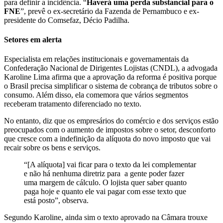
para definir a incidência. “
Haverá uma perda substancial para o
FNE
”, prevê o ex-secretário da Fazenda de Pernambuco e ex-
presidente do Comsefaz, Décio Padilha.
Setores em alerta
Especialista em relações institucionais e governamentais da
Confederação Nacional de Dirigentes Lojistas (CNDL), a advogada
Karoline Lima afirma que a aprovação da reforma é positiva porque
o Brasil precisa simplificar o sistema de cobrança de tributos sobre o
consumo. Além disso, ela comemora que vários segmentos
receberam tratamento diferenciado no texto.
No entanto, diz que os empresários do comércio e dos serviços estão
preocupados com o aumento de impostos sobre o setor, desconforto
que cresce com a indefinição da alíquota do novo imposto que vai
recair sobre os bens e serviços.
“[A alíquota] vai ficar para o texto da lei complementar
e não há nenhuma diretriz para a gente poder fazer
uma margem de cálculo. O lojista quer saber quanto
paga hoje e quanto ele vai pagar com esse texto que
está posto”, observa.
Segundo Karoline, ainda sim o texto aprovado na Câmara trouxe