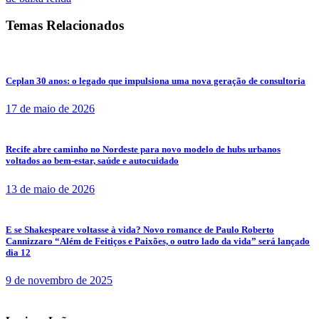
Temas Relacionados
Ceplan 30 anos: o legado que impulsiona uma nova geração de consultoria
17 de maio de 2026
Recife abre caminho no Nordeste para novo modelo de hubs urbanos
voltados ao bem-estar, saúde e autocuidado
13 de maio de 2026
E se Shakespeare voltasse à vida? Novo romance de Paulo Roberto
Cannizzaro “Além de Feitiços e Paixões, o outro lado da vida” será lançado
dia 12
9 de novembro de 2025