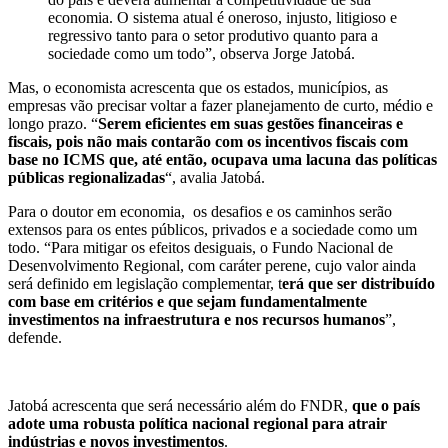
economia. O sistema atual é oneroso, injusto, litigioso e
regressivo tanto para o setor produtivo quanto para a
sociedade como um todo”, observa Jorge Jatobá.
Mas, o economista acrescenta que os estados, municípios, as
empresas vão precisar voltar a fazer planejamento de curto, médio e
longo prazo. “
Serem eficientes em suas gestões financeiras e
fiscais, pois não mais contarão com os incentivos fiscais com
base no ICMS que, até então, ocupava uma lacuna das políticas
públicas regionalizadas
“, avalia Jatobá.
Para o doutor em economia, os desafios e os caminhos serão
extensos para os entes públicos, privados e a sociedade como um
todo. “Para mitigar os efeitos desiguais, o Fundo Nacional de
Desenvolvimento Regional, com caráter perene, cujo valor ainda
será definido em legislação complementar, t
erá que ser distribuído
com base em critérios e que sejam fundamentalmente
investimentos na infraestrutura e nos recursos humanos
”,
defende.
Jatobá acrescenta que será necessário além do FNDR,
que o país
adote uma robusta política nacional regional para atrair
indústrias e novos investimentos
.