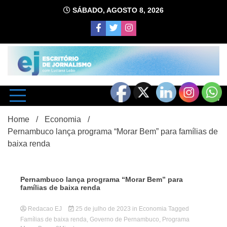
Skip
SÁBADO, AGOSTO 8, 2026
to
content
com Luciana Leão
Escrit
Home
Economia
Pernambuco lança programa “Morar Bem” para famílias de
baixa renda
Pernambuco lança programa “Morar Bem” para
famílias de baixa renda
d
Redacao EJ
25 de julho de 2023
in
Economia
Tagged
Famílias de baixa renda
,
Governo de Pernambuco
,
Programa