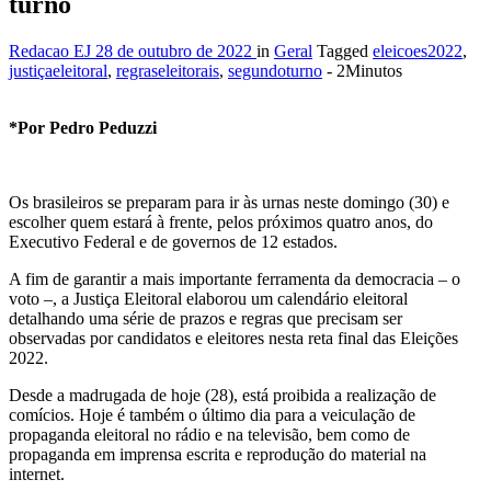
turno
Redacao EJ
28 de outubro de 2022
in
Geral
Tagged
eleicoes2022
,
justiçaeleitoral
,
regraseleitorais
,
segundoturno
- 2Minutos
*Por Pedro Peduzzi
Os brasileiros se preparam para ir às urnas neste domingo (30) e
escolher quem estará à frente, pelos próximos quatro anos, do
Executivo Federal e de governos de 12 estados.
A fim de garantir a mais importante ferramenta da democracia – o
voto –, a Justiça Eleitoral elaborou um calendário eleitoral
detalhando uma série de prazos e regras que precisam ser
observadas por candidatos e eleitores nesta reta final das Eleições
2022.
Desde a madrugada de hoje (28), está proibida a realização de
comícios. Hoje é também o último dia para a veiculação de
propaganda eleitoral no rádio e na televisão, bem como de
propaganda em imprensa escrita e reprodução do material na
internet.