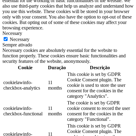
essential for the working of basic functionalities of the website. We
also use third-party cookies that help us analyze and understand how
you use this website. These cookies will be stored in your browser
only with your consent. You also have the option to opt-out of these
cookies. But opting out of some of these cookies may affect your
browsing experience.
Necessary
Necessary
Sempre ativado
Necessary cookies are absolutely essential for the website to
function properly. These cookies ensure basic functionalities and
security features of the website, anonymously.
Cookie
Duração
Descrição
This cookie is set by GDPR
Cookie Consent plugin. The
cookielawinfo-
11
cookie is used to store the user
checkbox-analytics
months
consent for the cookies in the
category "Analytics".
The cookie is set by GDPR
cookielawinfo-
11
cookie consent to record the user
checkbox-functional
months
consent for the cookies in the
category "Functional".
This cookie is set by GDPR
Cookie Consent plugin. The
cookielawinfo-
11