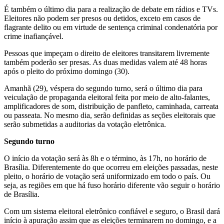
É também o último dia para a realização de debate em rádios e TVs.
Eleitores não podem ser presos ou detidos, exceto em casos de
flagrante delito ou em virtude de sentença criminal condenatória por
crime inafiançável.
Pessoas que impeçam o direito de eleitores transitarem livremente
também poderão ser presas. As duas medidas valem até 48 horas
após o pleito do próximo domingo (30).
Amanhã (29), véspera do segundo turno, será o último dia para
veiculação de propaganda eleitoral feita por meio de alto-falantes,
amplificadores de som, distribuição de panfleto, caminhada, carreata
ou passeata. No mesmo dia, serão definidas as seções eleitorais que
serão submetidas a auditorias da votação eletrônica.
Segundo turno
O início da votação será às 8h e o término, às 17h, no horário de
Brasília. Diferentemente do que ocorreu em eleições passadas, neste
pleito, o horário de votação será uniformizado em todo o país. Ou
seja, as regiões em que há fuso horário diferente vão seguir o horário
de Brasília.
Com um sistema eleitoral eletrônico confiável e seguro, o Brasil dará
início à apuração assim que as eleições terminarem no domingo, e a