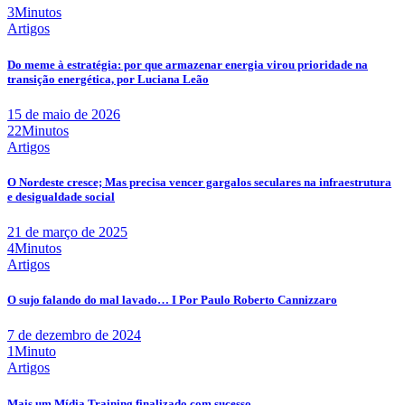
3Minutos
Artigos
Do meme à estratégia: por que armazenar energia virou prioridade na
transição energética, por Luciana Leão
15 de maio de 2026
22Minutos
Artigos
O Nordeste cresce; Mas precisa vencer gargalos seculares na infraestrutura
e desigualdade social
21 de março de 2025
4Minutos
Artigos
O sujo falando do mal lavado… I Por Paulo Roberto Cannizzaro
7 de dezembro de 2024
1Minuto
Artigos
Mais um Mídia Training finalizado com sucesso