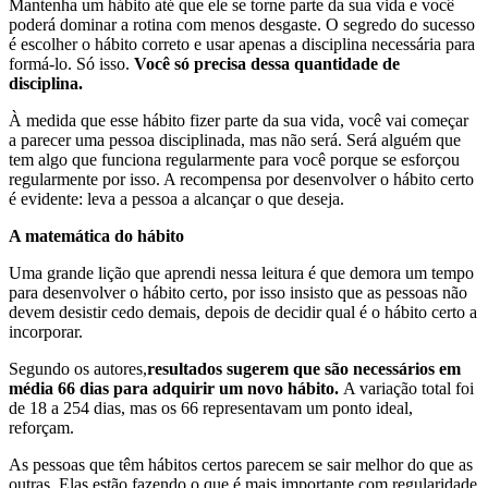
Mantenha um hábito até que ele se torne parte da sua vida e você
poderá dominar a rotina com menos desgaste. O segredo do sucesso
é escolher o hábito correto e usar apenas a disciplina necessária para
formá-lo. Só isso.
Você só precisa dessa quantidade de
disciplina.
À medida que esse hábito fizer parte da sua vida, você vai começar
a parecer uma pessoa disciplinada, mas não será. Será alguém que
tem algo que funciona regularmente para você porque se esforçou
regularmente por isso. A recompensa por desenvolver o hábito certo
é evidente: leva a pessoa a alcançar o que deseja.
A matemática do hábito
Uma grande lição que aprendi nessa leitura é que demora um tempo
para desenvolver o hábito certo, por isso insisto que as pessoas não
devem desistir cedo demais, depois de decidir qual é o hábito certo a
incorporar.
Segundo os autores,
resultados sugerem que são necessários em
média 66 dias para adquirir um novo hábito.
A variação total foi
de 18 a 254 dias, mas os 66 representavam um ponto ideal,
reforçam.
As pessoas que têm hábitos certos parecem se sair melhor do que as
outras. Elas estão fazendo o que é mais importante com regularidade