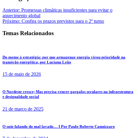
Anterior:
Promessas climáticas insuficientes para evitar o
aquecimento global
Próximo:
Confira os prazos previstos para o 2º turno
Temas Relacionados
Do meme à estratégia: por que armazenar energia virou prioridade na
transição energética, por Luciana Leão
15 de maio de 2026
O Nordeste cresce; Mas precisa vencer gargalos seculares na infraestrutura
e desigualdade social
21 de março de 2025
O sujo falando do mal lavado… I Por Paulo Roberto Cannizzaro