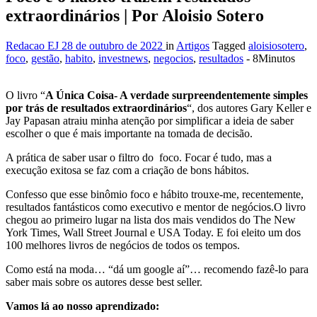
extraordinários | Por Aloisio Sotero
Redacao EJ
28 de outubro de 2022
in
Artigos
Tagged
aloisiosotero
,
foco
,
gestão
,
habito
,
investnews
,
negocios
,
resultados
- 8Minutos
O livro “
A Única Coisa- A verdade surpreendentemente simples
por trás de resultados extraordinários
“, dos autores Gary Keller e
Jay Papasan atraiu minha atenção por simplificar a ideia de saber
escolher o que é mais importante na tomada de decisão.
A prática de saber usar o filtro do foco. Focar é tudo, mas a
execução exitosa se faz com a criação de bons hábitos.
Confesso que esse binômio foco e hábito trouxe-me, recentemente,
resultados fantásticos como executivo e mentor de negócios.O livro
chegou ao primeiro lugar na lista dos mais vendidos do The New
York Times, Wall Street Journal e USA Today. E foi eleito um dos
100 melhores livros de negócios de todos os tempos.
Como está na moda… “dá um google aí”… recomendo fazê-lo para
saber mais sobre os autores desse best seller.
Vamos lá ao nosso aprendizado: