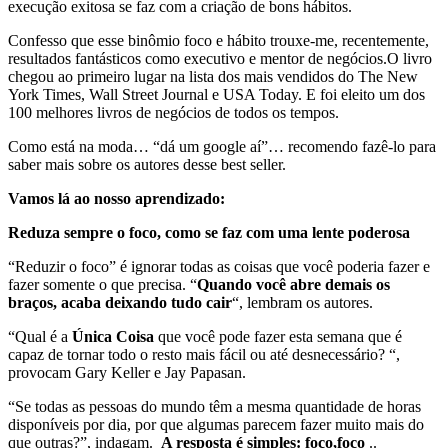
execução exitosa se faz com a criação de bons hábitos.
Confesso que esse binômio foco e hábito trouxe-me, recentemente,
resultados fantásticos como executivo e mentor de negócios.O livro
chegou ao primeiro lugar na lista dos mais vendidos do The New
York Times, Wall Street Journal e USA Today. E foi eleito um dos
100 melhores livros de negócios de todos os tempos.
Como está na moda… “dá um google aí”… recomendo fazê-lo para
saber mais sobre os autores desse best seller.
Vamos lá ao nosso aprendizado:
Reduza sempre o foco, como se faz com uma lente poderosa
“Reduzir o foco” é ignorar todas as coisas que você poderia fazer e
fazer somente o que precisa. “
Quando você abre demais os
braços, acaba deixando tudo cair
“, lembram os autores.
“Qual é a
Única Coisa
que você pode fazer esta semana que é
capaz de tornar todo o resto mais fácil ou até desnecessário? “,
provocam Gary Keller e Jay Papasan.
“Se todas as pessoas do mundo têm a mesma quantidade de horas
disponíveis por dia, por que algumas parecem fazer muito mais do
que outras?”, indagam.
A resposta é simples: foco,foco
..