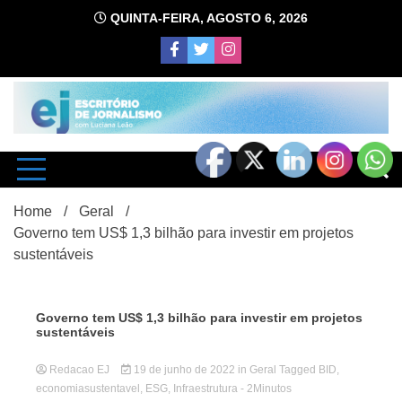
Skip
QUINTA-FEIRA, AGOSTO 6, 2026
to
content
com Luciana Leão
Escrit
Home
Geral
Governo tem US$ 1,3 bilhão para investir em projetos
sustentáveis
Governo tem US$ 1,3 bilhão para investir em projetos
sustentáveis
d
Redacao EJ
19 de junho de 2022
in
Geral
Tagged
BID
,
economiasustentavel
,
ESG
,
Infraestrutura
- 2Minutos