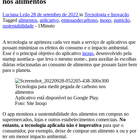
nos alimentos
Luciana Leão
28 de setembro de 2022
in
Tecnologia e Inovação
Tagged
alimentos
,
aplicativo
,
emissaodecarbono
,
inoqo
,
nutrição
,
sustentabilidade
- 1Minuto
A tecnologia se aprimora cada vez mais a serviço de aplicativos que
possam minimizar os efeitos do consumo e o impacto ambiental.
Esse é o principal objetivo do aplicativo
inoqo
, desenvolvido pela
startup austríaca- que leva o mesmo nome-, para auxiliar às escolhas
diárias relacionadas ao consumo de alimentos que possam fazer bem
para o planeta.
Aplicativo está disponível no Google Play.
Foto: Site Inoqo
O app monitora a sustentabilidade dos alimentos em compras no
supermercados, lojas e outros estabelecimentos comerciais.
No
entanto, a tecnologia aplicada não é imperativa
para que o
consumidor, por exemplo, deixe de comprar um alimento x ou y por
ter um menor impacto ambiental.