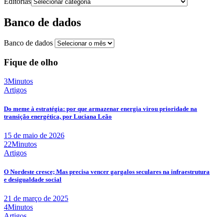
Editorias
Banco de dados
Banco de dados
Fique de olho
3Minutos
Artigos
Do meme à estratégia: por que armazenar energia virou prioridade na
transição energética, por Luciana Leão
15 de maio de 2026
22Minutos
Artigos
O Nordeste cresce; Mas precisa vencer gargalos seculares na infraestrutura
e desigualdade social
21 de março de 2025
4Minutos
Artigos