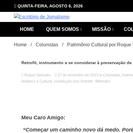
Skip
QUINTA-FEIRA, AGOSTO 6, 2026
to
content
com Luciana Leão
Escrit
HOME
QUEM SOMOS
MISSÃO
CO
Home
Colunistas
Patrimônio Cultural por Roqu
Retrofit, instrumento a se considerar à preservação de 
Roque Samudio
27 de novembro de 2023
in
Colunistas
,
Patrim
Histórico e Cultural
,
construção civil
,
Retrofit
- 9Minutos
Jorna
Meu Caro Amigo:
“Começar um caminho novo dá medo. Poré