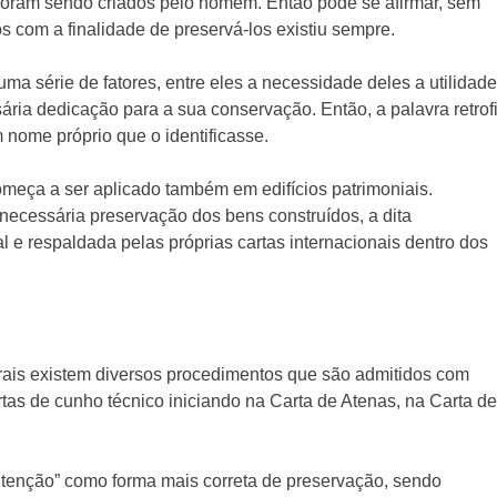
s foram sendo criados pelo homem. Então pode se afirmar, sem
s com a finalidade de preservá-los existiu sempre.
ma série de fatores, entre eles a necessidade deles a utilidade
ria dedicação para a sua conservação. Então, a palavra retrofi
 nome próprio que o identificasse.
começa a ser aplicado também em edifícios patrimoniais.
 necessária preservação dos bens construídos, a dita
 e respaldada pelas próprias cartas internacionais dentro dos
urais existem diversos procedimentos que são admitidos com
tas de cunho técnico iniciando na Carta de Atenas, na Carta de
tenção” como forma mais correta de preservação, sendo