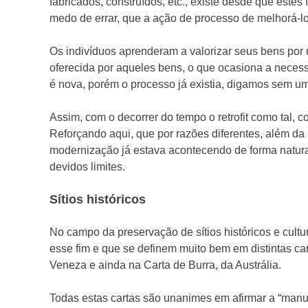
fabricados, construídos, etc., existe desde que este
medo de errar, que a ação de processo de melhorá-lo
Os indivíduos aprenderam a valorizar seus bens por u
oferecida por aqueles bens, o que ocasiona a necessá
é nova, porém o processo já existia, digamos sem um
Assim, com o decorrer do tempo o retrofit como tal, 
Reforçando aqui, que por razões diferentes, além da
modernização já estava acontecendo de forma natural
devidos limites.
Sítios históricos
No campo da preservação de sítios históricos e cult
esse fim e que se definem muito bem em distintas car
Veneza e ainda na Carta de Burra, da Austrália.
Todas estas cartas são unanimes em afirmar a “manu