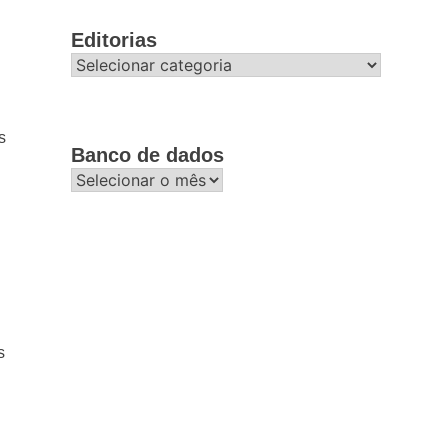
Editorias
Editorias
s
Banco de dados
Banco
de
dados
s