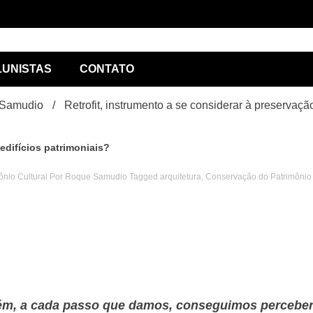
ório de
LUNISTAS
CONTATO
e Samudio
Retrofit, instrumento a se considerar à preservaçã
edifícios patrimoniais?
ônio Cultural Por Roque Samudio
Tagged
arquitetura
,
Conservação do Patrimônio
lismo
m, a cada passo que damos, conseguimos percebe