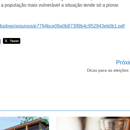
 a população mais vulnerável a situação tende só a piorar.
mediaibge/arquivos/e7794bce09a0b87399b4c952943eb0b1.pdf
Próx
Dicas para as eleições