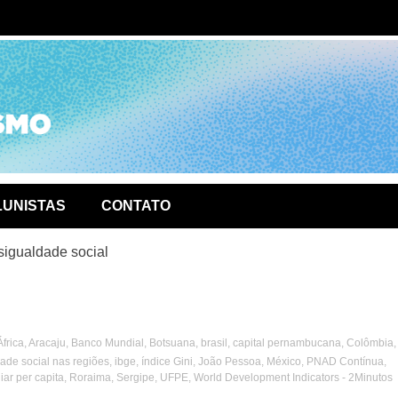
ório de
LUNISTAS
CONTATO
sigualdade social
África
,
Aracaju
,
Banco Mundial
,
Botsuana
,
brasil
,
capital pernambucana
,
Colômbia
,
ade social nas regiões
,
ibge
,
índice Gini
,
João Pessoa
,
México
,
PNAD Contínua
,
iar per capita
,
Roraima
,
Sergipe
,
UFPE
,
World Development Indicators
- 2Minutos