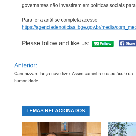
governantes não investirem em políticas sociais para
Para ler a análise completa acesse
https://agenciadenoticias.ibge.gov.br/media/com_
Please follow and like us:
Navegação
Anterior:
de
Post
Cannnizzaro lança novo livro: Assim caminha o espetáculo da
humanidade
TEMAS RELACIONADOS