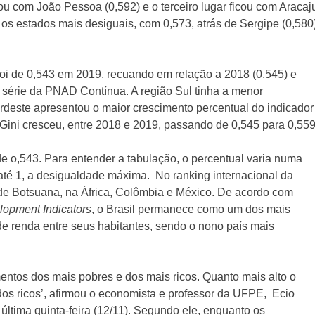
ou com João Pessoa (0,592) e o terceiro lugar ficou com Aracaj
 os estados mais desiguais, com 0,573, atrás de Sergipe (0,580
oi de 0,543 em 2019, recuando em relação a 2018 (0,545) e
 série da PNAD Contínua. A região Sul tinha a menor
deste apresentou o maior crescimento percentual do indicador
 Gini cresceu, entre 2018 e 2019, passando de 0,545 para 0,559
e o,543. Para entender a tabulação, o percentual varia numa
 até 1, a desigualdade máxima. No ranking internacional da
 de Botsuana, na África, Colômbia e México. De acordo com
lopment Indicators
, o Brasil permanece como um dos mais
de renda entre seus habitantes, sendo o nono país mais
mentos dos mais pobres e dos mais ricos. Quanto mais alto o
os ricos’, afirmou o economista e professor da UFPE, Ecio
última quinta-feira (12/11). Segundo ele, enquanto os