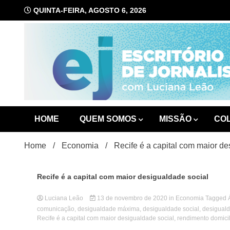
Skip
QUINTA-FEIRA, AGOSTO 6, 2026
to
content
com Luciana Leão
Escrit
HOME
QUEM SOMOS
MISSÃO
CO
Home
Economia
Recife é a capital com maior de
Recife é a capital com maior desigualdade social
Luciana Leão
13 de novembro de 2020
in
Economia
Tagged
comunicação
,
desigualdade máxima
,
desigualdade social
,
desiguald
Recife é a capital com maior desigualdade social
,
rendimento domicil