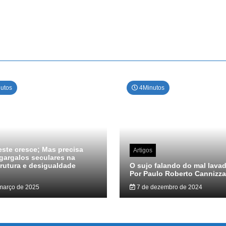
utos
4Minutos
ste cresce; Mas precisa
Artigos
gargalos seculares na
trutura e desigualdade
O sujo falando do mal lava
Por Paulo Roberto Cannizza
março de 2025
7 de dezembro de 2024