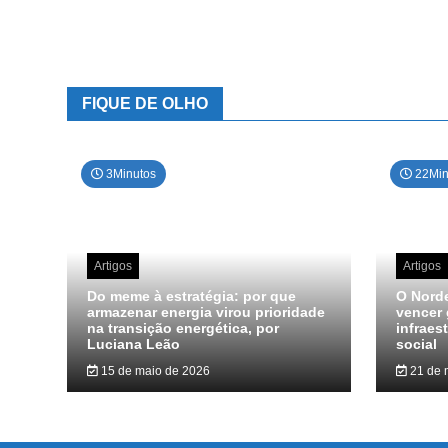
FIQUE DE OLHO
3Minutos
22Min
Artigos
Artigos
Do meme à estratégia: por que
O Norde
armazenar energia virou prioridade
vencer 
na transição energética, por
infraes
Luciana Leão
social
15 de maio de 2026
21 de 