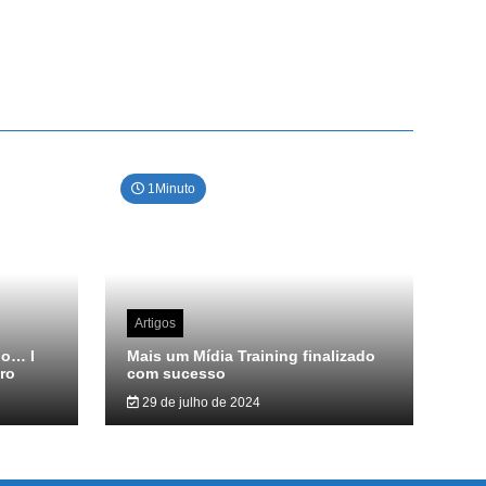
1Minuto
Artigos
do… I
Mais um Mídia Training finalizado
ro
com sucesso
29 de julho de 2024