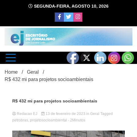
Skip
SEGUNDA-FEIRA, AGOSTO 10, 2026
to
content
com Luciana Leão
Escrit
Home
Geral
R$ 432 mi para projetos socioambientais
R$ 432 mi para projetos socioambientais
Redacao EJ
13 de fevereiro de 2023
in
Geral
d
Tagged
petrobras
,
projetosocioambiental
- 2Minutos