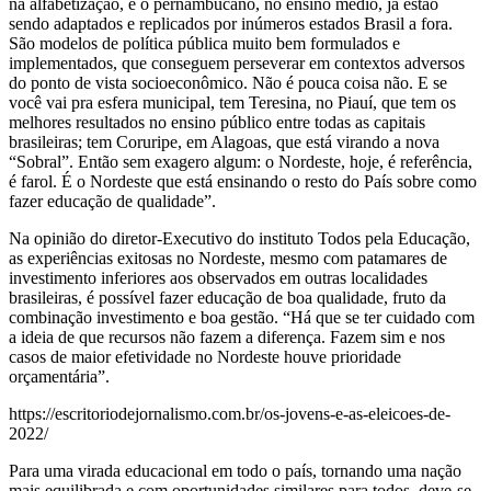
na alfabetização, e o pernambucano, no ensino médio, já estão
sendo adaptados e replicados por inúmeros estados Brasil a fora.
São modelos de política pública muito bem formulados e
implementados, que conseguem perseverar em contextos adversos
do ponto de vista socioeconômico. Não é pouca coisa não. E se
você vai pra esfera municipal, tem Teresina, no Piauí, que tem os
melhores resultados no ensino público entre todas as capitais
brasileiras; tem Coruripe, em Alagoas, que está virando a nova
“Sobral”. Então sem exagero algum: o Nordeste, hoje, é referência,
é farol. É o Nordeste que está ensinando o resto do País sobre como
fazer educação de qualidade”.
Na opinião do diretor-Executivo do instituto Todos pela Educação,
as experiências exitosas no Nordeste, mesmo com patamares de
investimento inferiores aos observados em outras localidades
brasileiras, é possível fazer educação de boa qualidade, fruto da
combinação investimento e boa gestão. “Há que se ter cuidado com
a ideia de que recursos não fazem a diferença. Fazem sim e nos
casos de maior efetividade no Nordeste houve prioridade
orçamentária”.
https://escritoriodejornalismo.com.br/os-jovens-e-as-eleicoes-de-
2022/
Para uma virada educacional em todo o país, tornando uma nação
mais equilibrada e com oportunidades similares para todos, deve-se