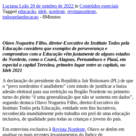
Luciana Leão
20 de outubro de 2022
in
Conteúdos especiais
Tagged
educação
,
ideb
,
nordeste
,
revistanordeste
,
todospelaeducacao
- 8Minutos
Olavo Nogueira Filho, diretor-Executivo do Instituto Todos pela
Educação considera que exemplos de perseverança e
compromisso com a Educação vêm justamente de alguns estados
do Nordeste, como o Ceará, Alagoas, Pernambuco e Piauí, em
especial a capital Teresina, primeiro lugar entre as capitais, no
Ideb 2021
A declaração do presidente da República Jair Bolsonaro (PL) de que
o “povo nordestino é analfabeto” com intuito de justificar a baixa
adesão eleitoral para sua reeleição na Região Nordeste no primeiro
turno do pleito “é uma generalização que não se sustenta em dados”,
segundo destaca Olavo Nogueira Filho, diretor-Executivo do
Instituto Todos pela Educação, entidade sem fins lucrativos,
reconhecida mundialmente pelo trabalho em prol de uma educação
inclusiva, de qualidade para todas as crianças e jovens do país.
Em entrevista exclusiva à
Revista Nordeste,
Olavo se detém em
analisar os mais recentes levantamentos do Índice de