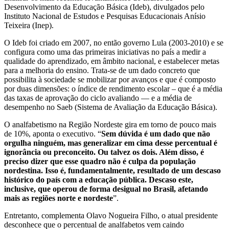
Desenvolvimento da Educação Básica (Ideb), divulgados pelo
Instituto Nacional de Estudos e Pesquisas Educacionais Anísio
Teixeira (Inep).
O Ideb foi criado em 2007, no então governo Lula (2003-2010) e se
configura como uma das primeiras iniciativas no país a medir a
qualidade do aprendizado, em âmbito nacional, e estabelecer metas
para a melhoria do ensino. Trata-se de um dado concreto que
possibilita à sociedade se mobilizar por avanços e que é composto
por duas dimensões: o índice de rendimento escolar – que é a média
das taxas de aprovação do ciclo avaliando — e a média de
desempenho no Saeb (Sistema de Avaliação da Educação Básica).
O analfabetismo na Região Nordeste gira em torno de pouco mais
de 10%, aponta o executivo. “
Sem dúvida é um dado que não
orgulha ninguém, mas generalizar em cima desse percentual é
ignorância ou preconceito. Ou talvez os dois. Além disso, é
preciso dizer que esse quadro não é culpa da população
nordestina. Isso é, fundamentalmente, resultado de um descaso
histórico do país com a educação pública. Descaso este,
inclusive, que operou de forma desigual no Brasil, afetando
mais as regiões norte e nordeste
”.
Entretanto, complementa Olavo Nogueira Filho, o atual presidente
desconhece que o percentual de analfabetos vem caindo