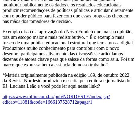
monitorar publicamente os dados e os resultados educacionais,
produzir recomendações de políticas públicas e articular diretamente
com o poder público para fazer com que essas propostas cheguem
nas mãos dos tomadores de decisão.
Exemplo disso é a aprovação do Novo Fundeb que, na sua opinião,
traz um escopo maior e mais redistributivo. “ É o exemplo mais
fresco de uma política educacional estrutural que tem a nossa digital.
Produzimos muito conhecimento para contribuir com o novo
desenho, participamos ativamente das discussões e articulamos
dezenas de atores-chave para que saísse da forma como saiu. Foi um
marco que expressa bem a essência do nosso trabalho”.
*Matéria originalmente publicada na edição 189, de outubro 2022,
da Revista Nordeste produzida e escrita pela editora e jornalista do
EJ, Luciana Leão e você pode ler aqui nesse link:?
https://www.mflip.com.br//pub/NORDESTE/index.jsp?
edicao=11881&code=1666137528712#page/1