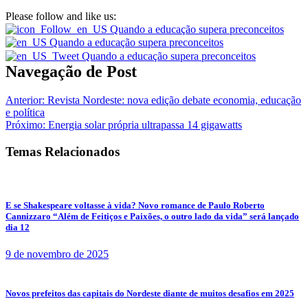
Please follow and like us:
Navegação de Post
Anterior:
Revista Nordeste: nova edição debate economia, educação
e política
Próximo:
Energia solar própria ultrapassa 14 gigawatts
Temas Relacionados
E se Shakespeare voltasse à vida? Novo romance de Paulo Roberto
Cannizzaro “Além de Feitiços e Paixões, o outro lado da vida” será lançado
dia 12
9 de novembro de 2025
Novos prefeitos das capitais do Nordeste diante de muitos desafios em 2025