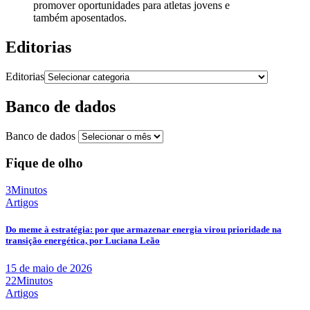
promover oportunidades para atletas jovens e
também aposentados.
Editorias
Editorias
Banco de dados
Banco de dados
Fique de olho
3Minutos
Artigos
Do meme à estratégia: por que armazenar energia virou prioridade na
transição energética, por Luciana Leão
15 de maio de 2026
22Minutos
Artigos