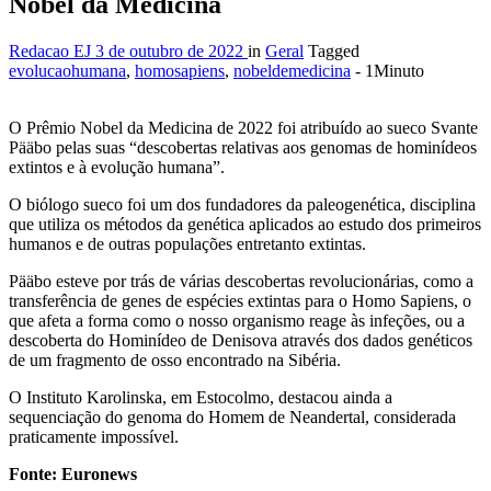
Nobel da Medicina
Redacao EJ
3 de outubro de 2022
in
Geral
Tagged
evolucaohumana
,
homosapiens
,
nobeldemedicina
- 1Minuto
O Prêmio Nobel da Medicina de 2022 foi atribuído ao sueco Svante
Pääbo pelas suas “descobertas relativas aos genomas de hominídeos
extintos e à evolução humana”.
O biólogo sueco foi um dos fundadores da paleogenética, disciplina
que utiliza os métodos da genética aplicados ao estudo dos primeiros
humanos e de outras populações entretanto extintas.
Pääbo esteve por trás de várias descobertas revolucionárias, como a
transferência de genes de espécies extintas para o Homo Sapiens, o
que afeta a forma como o nosso organismo reage às infeções, ou a
descoberta do Hominídeo de Denisova através dos dados genéticos
de um fragmento de osso encontrado na Sibéria.
O Instituto Karolinska, em Estocolmo, destacou ainda a
sequenciação do genoma do Homem de Neandertal, considerada
praticamente impossível.
Fonte: Euronews