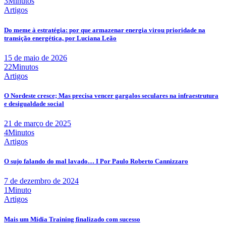
3Minutos
Artigos
Do meme à estratégia: por que armazenar energia virou prioridade na
transição energética, por Luciana Leão
15 de maio de 2026
22Minutos
Artigos
O Nordeste cresce; Mas precisa vencer gargalos seculares na infraestrutura
e desigualdade social
21 de março de 2025
4Minutos
Artigos
O sujo falando do mal lavado… I Por Paulo Roberto Cannizzaro
7 de dezembro de 2024
1Minuto
Artigos
Mais um Mídia Training finalizado com sucesso