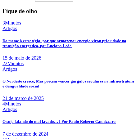
Fique de olho
3Minutos
Artigos
Do meme à estratégia: por que armazenar energia virou prioridade na
transição energética, por Luciana Leão
15 de maio de 2026
22Minutos
Artigos
O Nordeste cresce; Mas precisa vencer gargalos seculares na infraestrutura
e desigualdade social
21 de março de 2025
4Minutos
Artigos
O sujo falando do mal lavado… I Por Paulo Roberto Cannizzaro
7 de dezembro de 2024