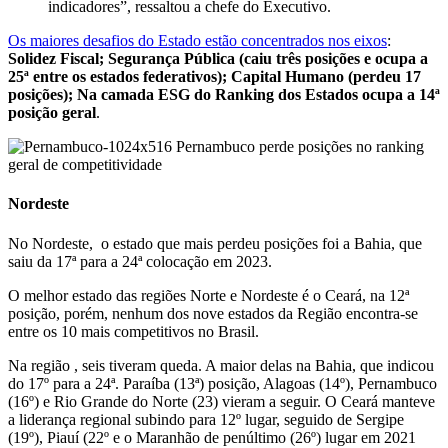
indicadores”, ressaltou a chefe do Executivo.
Os maiores desafios do Estado estão concentrados nos eixos
:
Solidez Fiscal; Segurança Pública (caiu três posições e ocupa a
25ª entre os estados federativos); Capital Humano (perdeu 17
posições); Na camada ESG do Ranking dos Estados ocupa a 14ª
posição geral
.
Nordeste
No Nordeste, o estado que mais perdeu posições foi a Bahia, que
saiu da 17ª para a 24ª colocação em 2023.
O melhor estado das regiões Norte e Nordeste é o Ceará, na 12ª
posição, porém, nenhum dos nove estados da Região encontra-se
entre os 10 mais competitivos no Brasil.
Na região , seis tiveram queda. A maior delas na Bahia, que indicou
do 17º para a 24ª. Paraíba (13ª) posição, Alagoas (14º), Pernambuco
(16º) e Rio Grande do Norte (23) vieram a seguir. O Ceará manteve
a liderança regional subindo para 12º lugar, seguido de Sergipe
(19º), Piauí (22º e o Maranhão de penúltimo (26º) lugar em 2021