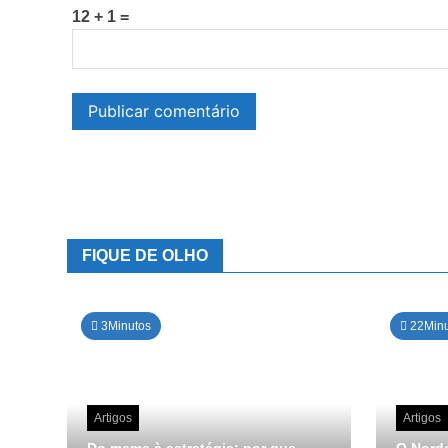
12 + 1 =
FIQUE DE OLHO
3Minutos
22Minu
Artigos
Artigos