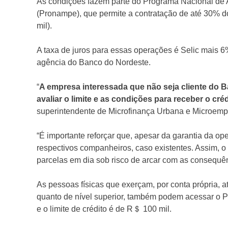
As condições fazem parte do Programa Nacional de
(Pronampe), que permite a contratação de até 30% d
mil).
A taxa de juros para essas operações é Selic mais 
agência do Banco do Nordeste.
“
A empresa interessada que não seja cliente do B
avaliar o limite e as condições para receber o cré
superintendente de Microfinança Urbana e Microem
“É importante reforçar que, apesar da garantia da op
respectivos companheiros, caso existentes. Assim, o
parcelas em dia sob risco de arcar com as consequên
As pessoas físicas que exerçam, por conta própria, at
quanto de nível superior, também podem acessar o 
e o limite de crédito é de R＄ 100 mil.