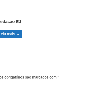
edacao EJ
Leia mais →
s obrigatórios são marcados com
*