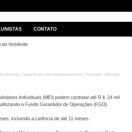
ório de
LUNISTAS
CONTATO
o do Nordeste
do Nordeste
,
Capital de giro
,
Microempreendedores
,
Pronampe
- 2Minutos
lismo
dedores Individuais (MEI) podem contratar até R＄ 24 mil
 utilizando o Fundo Garantidor de Operações (FGO).
ses, incluindo a carência de até 11 meses.