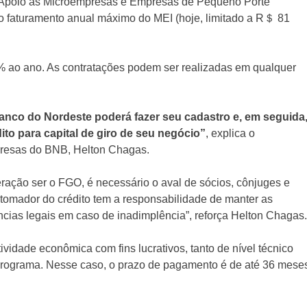
 Apoio às Microempresas e Empresas de Pequeno Porte
o faturamento anual máximo do MEI (hoje, limitado a R＄ 81
6% ao ano. As contratações podem ser realizadas em qualquer
anco do Nordeste poderá fazer seu cadastro e, em seguida
dito para capital de giro de seu negócio”
, explica o
presas do BNB, Helton Chagas.
eração ser o FGO, é necessário o aval de sócios, cônjuges e
 tomador do crédito tem a responsabilidade de manter as
cias legais em caso de inadimplência”, reforça Helton Chagas.
ividade econômica com fins lucrativos, tanto de nível técnico
Programa. Nesse caso, o prazo de pagamento é de até 36 mese