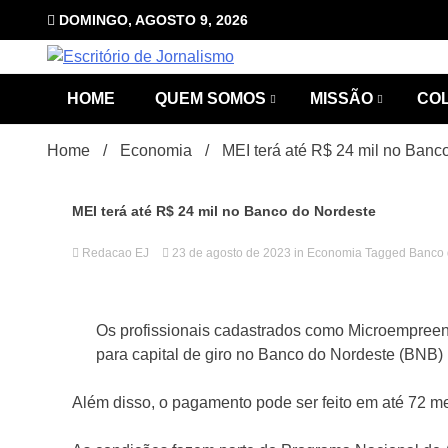
Skip
DOMINGO, AGOSTO 9, 2026
to
content
com Luciana Leão
Escrit
HOME
QUEM SOMOS
MISSÃO
CO
Home
Economia
MEI terá até R$ 24 mil no Banc
MEI terá até R$ 24 mil no Banco do Nordeste
Redacao EJ
23 de agosto de 2023
in
Economia
Tagged
Banco 
Jorna
Os profissionais cadastrados como Microempreen
para capital de giro no Banco do Nordeste (BNB)
Além disso, o pagamento pode ser feito em até 72 me