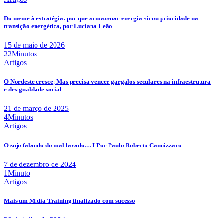
Do meme à estratégia: por que armazenar energia virou prioridade na
transição energética, por Luciana Leão
15 de maio de 2026
22Minutos
Artigos
O Nordeste cresce; Mas precisa vencer gargalos seculares na infraestrutura
e desigualdade social
21 de março de 2025
4Minutos
Artigos
O sujo falando do mal lavado… I Por Paulo Roberto Cannizzaro
7 de dezembro de 2024
1Minuto
Artigos
Mais um Mídia Training finalizado com sucesso