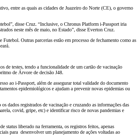
ivo, entre as quais as cidades de Juazeiro do Norte (CE), o governo
bol”, disse Cruz. “Inclusive, o Chronus Platform i-Passport iria
trados neste mês de maio, no Estado”, disse Everton Cruz.
 de Futebol. Outras parcerias estão em processo de fechamento como as
Ceará.
s de testes, tendo a funcionalidade de um cartão de vacinação
lgoritmo de Árvore de decisão J48.
cesso ao i-Passport, além de assegurar total validade do documento
rtamentos epidemiológicos e ajudam a prevenir novas epidemias ou
o os dados registrados de vacinação e cruzando as informações das
ela, covid, gripe, etc) e identificar risco de novas pandemias e
status liberado na ferramenta, os registros feitos, apenas
ruciais para desenvolver um planejamento de ações voltadas ao