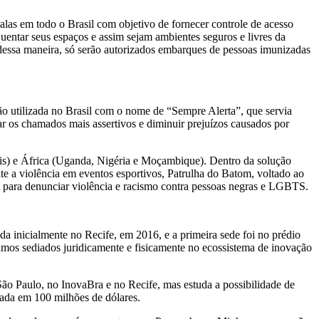
as em todo o Brasil com objetivo de fornecer controle de acesso
uentar seus espaços e assim sejam ambientes seguros e livres da
dessa maneira, só serão autorizados embarques de pessoas imunizadas
 utilizada no Brasil com o nome de “Sempre Alerta”, que servia
 os chamados mais assertivos e diminuir prejuízos causados por
is) e África (Uganda, Nigéria e Moçambique). Dentro da solução
te a violência em eventos esportivos, Patrulha do Batom, voltado ao
A para denunciar violência e racismo contra pessoas negras e LGBTS.
a inicialmente no Recife, em 2016, e a primeira sede foi no prédio
mos sediados juridicamente e fisicamente no ecossistema de inovação
ão Paulo, no InovaBra e no Recife, mas estuda a possibilidade de
liada em 100 milhões de dólares.