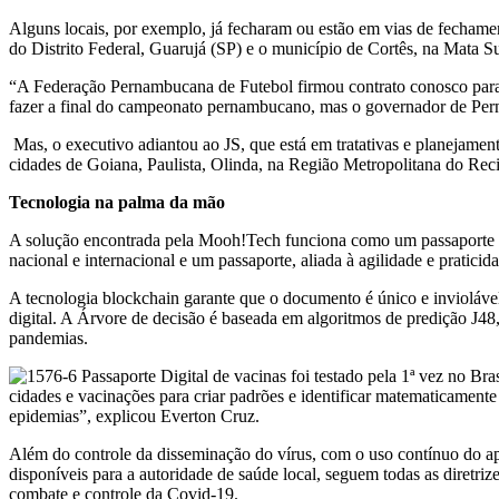
Alguns locais, por exemplo, já fecharam ou estão em vias de fechamen
do Distrito Federal, Guarujá (SP) e o município de Cortês, na Mata 
“A Federação Pernambucana de Futebol firmou contrato conosco para fo
fazer a final do campeonato pernambucano, mas o governador de Perna
Mas, o executivo adiantou ao JS, que está em tratativas e planejamen
cidades de Goiana, Paulista, Olinda, na Região Metropolitana do Rec
Tecnologia na palma da mão
A solução encontrada pela Mooh!Tech funciona como um passaporte de 
nacional e internacional e um passaporte, aliada à agilidade e pratic
A tecnologia blockchain garante que o documento é único e inviolável, 
digital. A Árvore de decisão é baseada em algoritmos de predição J
pandemias.
cidades e vacinações para criar padrões e identificar matematicamente 
epidemias”, explicou Everton Cruz.
Além do controle da disseminação do vírus, com o uso contínuo do app
disponíveis para a autoridade de saúde local, seguem todas as diretr
combate e controle da Covid-19.