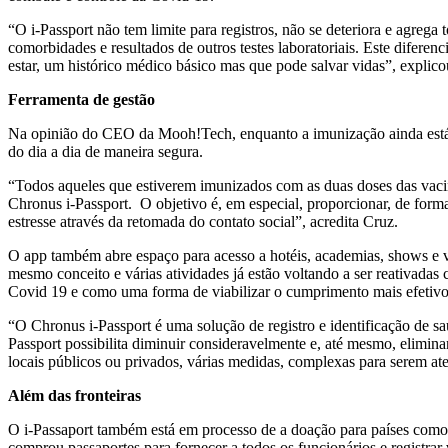
“O i-Passport não tem limite para registros, não se deteriora e agreg
comorbidades e resultados de outros testes laboratoriais. Este difere
estar, um histórico médico básico mas que pode salvar vidas”, explicou
Ferramenta de gestão
Na opinião do CEO da Mooh!Tech, enquanto a imunização ainda está res
do dia a dia de maneira segura.
“Todos aqueles que estiverem imunizados com as duas doses das vacin
Chronus i-Passport. O objetivo é, em especial, proporcionar, de form
estresse através da retomada do contato social”, acredita Cruz.
O app também abre espaço para acesso a hotéis, academias, shows e vár
mesmo conceito e várias atividades já estão voltando a ser reativadas
Covid 19 e como uma forma de viabilizar o cumprimento mais efetivo 
“O Chronus i-Passport é uma solução de registro e identificação de s
Passport possibilita diminuir consideravelmente e, até mesmo, elimina
locais públicos ou privados, várias medidas, complexas para serem ate
Além das fronteiras
O i-Passaport também está em processo de a doação para países como
comprou passaportes para fornecer a todos os funcionários e registr