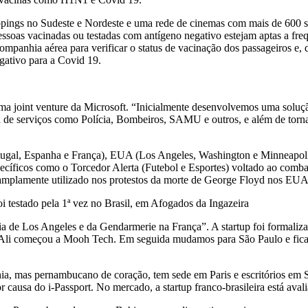
ings no Sudeste e Nordeste e uma rede de cinemas com mais de 600 sal
soas vacinadas ou testadas com antígeno negativo estejam aptas a freq
panhia aérea para verificar o status de vacinação dos passageiros e, 
gativo para a Covid 19.
joint venture da Microsoft. “Inicialmente desenvolvemos uma solução
 de serviços como Polícia, Bombeiros, SAMU e outros, e além de tornar
rtugal, Espanha e França), EUA (Los Angeles, Washington e Minneapol
ecíficos como o Torcedor Alerta (Futebol e Esportes) voltado ao comba
é, amplamente utilizado nos protestos da morte de George Floyd nos EU
a de Los Angeles e da Gendarmerie na França”. A startup foi formalizad
. “Ali começou a Mooh Tech. Em seguida mudamos para São Paulo e fica
ia, mas pernambucano de coração, tem sede em Paris e escritórios em S
r causa do i-Passport. No mercado, a startup franco-brasileira está ava