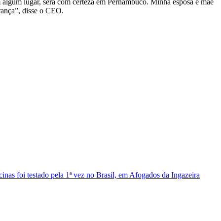
m algum lugar, será com certeza em Pernambuco. Minha esposa e mãe
rança”, disse o CEO.