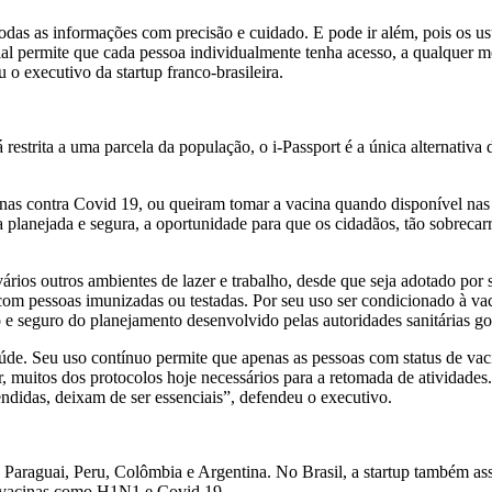
a todas as informações com precisão e cuidado. E pode ir além, pois os u
ncial permite que cada pessoa individualmente tenha acesso, a qualquer
 o executivo da startup franco-brasileira.
trita a uma parcela da população, o i-Passport é a única alternativa 
as contra Covid 19, ou queiram tomar a vacina quando disponível nas r
a planejada e segura, a oportunidade para que os cidadãos, tão sobrec
ios outros ambientes de lazer e trabalho, desde que seja adotado por s
 com pessoas imunizadas ou testadas. Por seu uso ser condicionado à va
e seguro do planejamento desenvolvido pelas autoridades sanitárias g
aúde. Seu uso contínuo permite que apenas as pessoas com status de vac
r, muitos dos protocolos hoje necessários para a retomada de atividades
ndidas, deixam de ser essenciais”, defendeu o executivo.
 Paraguai, Peru, Colômbia e Argentina. No Brasil, a startup também a
ar vacinas como H1N1 e Covid 19.