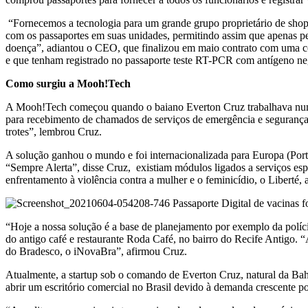
“Fornecemos a tecnologia para um grande grupo proprietário de shopp
com os passaportes em suas unidades, permitindo assim que apenas pes
doença”, adiantou o CEO, que finalizou em maio contrato com uma com
e que tenham registrado no passaporte teste RT-PCR com antígeno ne
Como surgiu a Mooh!Tech
A Mooh!Tech começou quando o baiano Everton Cruz trabalhava numa 
para recebimento de chamados de serviços de emergência e segurança
trotes”, lembrou Cruz.
A solução ganhou o mundo e foi internacionalizada para Europa (Po
“Sempre Alerta”, disse Cruz, existiam módulos ligados a serviços esp
enfrentamento à violência contra a mulher e o feminicídio, o Libert
“Hoje a nossa solução é a base de planejamento por exemplo da políci
do antigo café e restaurante Roda Café, no bairro do Recife Antigo
do Bradesco, o iNovaBra”, afirmou Cruz.
Atualmente, a startup sob o comando de Everton Cruz, natural da Bah
abrir um escritório comercial no Brasil devido à demanda crescente po