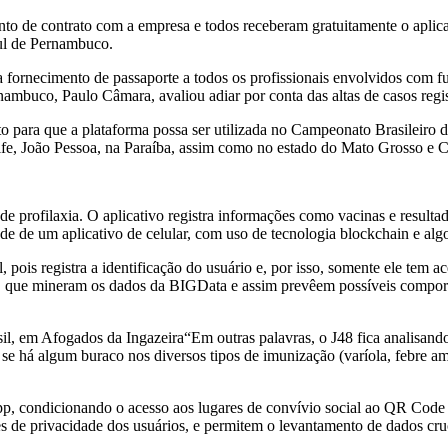
to de contrato com a empresa e todos receberam gratuitamente o aplicat
Sul de Pernambuco.
rnecimento de passaporte a todos os profissionais envolvidos com fute
mbuco, Paulo Câmara, avaliou adiar por conta das altas de casos regis
to para que a plataforma possa ser utilizada no Campeonato Brasileiro
ife, João Pessoa, na Paraíba, assim como no estado do Mato Grosso e 
profilaxia. O aplicativo registra informações como vacinas e resultado
idade de um aplicativo de celular, com uso de tecnologia blockchain e a
pois registra a identificação do usuário e, por isso, somente ele tem a
48, que mineram os dados da BIGData e assim prevêem possíveis compo
“Em outras palavras, o J48 fica analisand
se há algum buraco nos diversos tipos de imunização (varíola, febre amar
, condicionando o acesso aos lugares de convívio social ao QR Code de 
izes de privacidade dos usuários, e permitem o levantamento de dados c