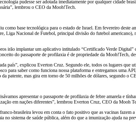
tecnologia pudesse ser adotada imediatamente por qualquer cidade bras
essária”, lembrou o CEO da Mooh!Tech.
u como base tecnológica para o estado de Israel. Em fevereiro deste ano
 Liga Nacional de Futebol, principal divisão do futebol americano), 
os irão implantar um aplicativo intitulado “Certificado Verde Digital
onceito do passaporte de profilaxia é de propriedade da Mooh!Tech, d
da país”, explicou Everton Cruz. Segundo ele, todos os lugares que util
osco para saber como funciona nossa plataforma e entregamos uma API
do da patente, mas gira em torno de 50 milhões de dólares, segundo o
ávamos apresentar o passaporte de profilaxia de febre amarela e tínha
unização em nações diferentes”, lembrou Everton Cruz, CEO da Mooh T
 franco-brasileira levou em conta o fato positivo que as vacinas fazem 
ia no sistema de saúde pública, além do que a imunização ajuda na pr