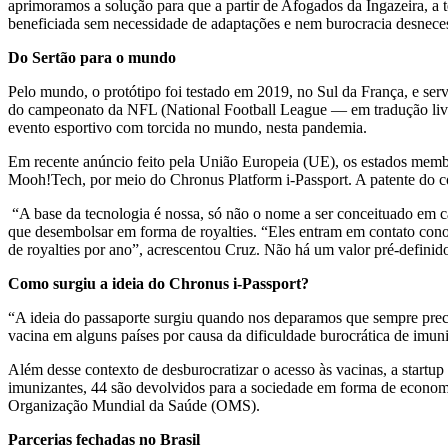
aprimoramos a solução para que a partir de Afogados da Ingazeira, a 
beneficiada sem necessidade de adaptações e nem burocracia desnec
Do Sertão para o mundo
Pelo mundo, o protótipo foi testado em 2019, no Sul da França, e servi
do campeonato da NFL (National Football League — em tradução livre,
evento esportivo com torcida no mundo, nesta pandemia.
Em recente anúncio feito pela União Europeia (UE), os estados membr
Mooh!Tech, por meio do Chronus Platform i-Passport. A patente do c
“A base da tecnologia é nossa, só não o nome a ser conceituado em ca
que desembolsar em forma de royalties. “Eles entram em contato con
de royalties por ano”, acrescentou Cruz. Não há um valor pré-defini
Como surgiu a ideia do Chronus i-Passport?
“A ideia do passaporte surgiu quando nos deparamos que sempre precis
vacina em alguns países por causa da dificuldade burocrática de im
Além desse contexto de desburocratizar o acesso às vacinas, a startup
imunizantes, 44 são devolvidos para a sociedade em forma de econom
Organização Mundial da Saúde (OMS).
Parcerias fechadas no Brasil