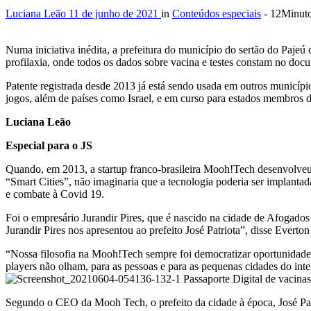
Luciana Leão
11 de junho de 2021
in
Conteúdos especiais
- 12Minut
Numa iniciativa inédita, a prefeitura do município do sertão do Paje
profilaxia, onde todos os dados sobre vacina e testes constam no docu
Patente registrada desde 2013 já está sendo usada em outros municíp
jogos, além de países como Israel, e em curso para estados membros 
Luciana Leão
Especial para o JS
Quando, em 2013, a startup franco-brasileira Mooh!Tech desenvolveu o
“Smart Cities”, não imaginaria que a tecnologia poderia ser implanta
e combate à Covid 19.
Foi o empresário Jurandir Pires, que é nascido na cidade de Afogados
Jurandir Pires nos apresentou ao prefeito José Patriota”, disse Ever
“Nossa filosofia na Mooh!Tech sempre foi democratizar oportunidades
players não olham, para as pessoas e para as pequenas cidades do interi
Segundo o CEO da Mooh Tech, o prefeito da cidade à época, José Patr