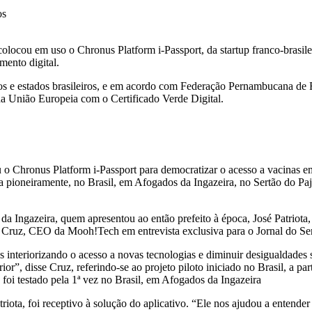
os
ú colocou em uso o Chronus Platform i-Passport, da startup franco-bra
mento digital.
ios e estados brasileiros, e em acordo com Federação Pernambucana de 
da União Europeia com o Certificado Verde Digital.
 Chronus Platform i-Passport para democratizar o acesso a vacinas em p
da pioneiramente, no Brasil, em Afogados da Ingazeira, no Sertão do P
 da Ingazeira, quem apresentou ao então prefeito à época, José Patriot
ton Cruz, CEO da Mooh!Tech em entrevista exclusiva para o Jornal do Se
 interiorizando o acesso a novas tecnologias e diminuir desigualdades 
or”, disse Cruz, referindo-se ao projeto piloto iniciado no Brasil, a pa
iota, foi receptivo à solução do aplicativo. “Ele nos ajudou a entende