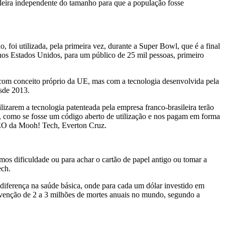
ileira independente do tamanho para que a população fosse
, foi utilizada, pela primeira vez, durante a Super Bowl, que é a final
nos Estados Unidos, para um público de 25 mil pessoas, primeiro
” com conceito próprio da UE, mas com a tecnologia desenvolvida pela
esde 2013.
izarem a tecnologia patenteada pela empresa franco-brasileira terão
, como se fosse um código aberto de utilização e nos pagam em forma
 CEO da Mooh! Tech, Everton Cruz.
mos dificuldade ou para achar o cartão de papel antigo ou tomar a
ech.
a diferença na saúde básica, onde para cada um dólar investido em
evenção de 2 a 3 milhões de mortes anuais no mundo, segundo a