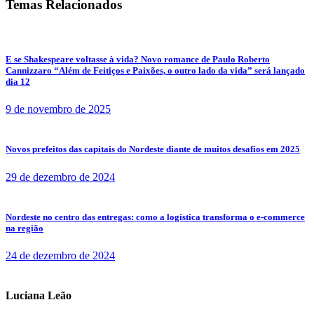
Temas Relacionados
E se Shakespeare voltasse à vida? Novo romance de Paulo Roberto
Cannizzaro “Além de Feitiços e Paixões, o outro lado da vida” será lançado
dia 12
9 de novembro de 2025
Novos prefeitos das capitais do Nordeste diante de muitos desafios em 2025
29 de dezembro de 2024
Nordeste no centro das entregas: como a logística transforma o e-commerce
na região
24 de dezembro de 2024
Luciana Leão