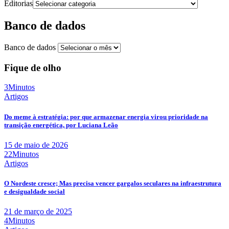
Editorias
Banco de dados
Banco de dados
Fique de olho
3Minutos
Artigos
Do meme à estratégia: por que armazenar energia virou prioridade na
transição energética, por Luciana Leão
15 de maio de 2026
22Minutos
Artigos
O Nordeste cresce; Mas precisa vencer gargalos seculares na infraestrutura
e desigualdade social
21 de março de 2025
4Minutos