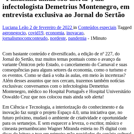
infectologista Demetrius Montenegro, em
entrevista exclusiva ao Jornal do Sertão
Luciana Leão
2 de fevereiro de 2022
in
Conteúdos especiais
Tagged
agronegocio
,
covid19
,
economia
,
inovacao
,
jornalismocomconteudo
,
nordeste
,
pandemia
- 1Minuto
Com bastante conteúdo e diversificado, a edição de nº 227, do
Jornal do Sertão, traz muitos temas pontuais como o avanço da
variante Ômicron pelo Estado, o cancelamento do Carnaval e suas
consequências para alguns setores da economia, como o turismo e
os eventos. Como se dará a volta às aulas, em meio às incertezas?
Além desses assuntos que nos cercam, trazemos também notícias
exclusivas: conversamos com o infectologista Demetrius
Montenegro, médico no Hospital Português e Hospital Universitário
Oswaldo Cruz que nos colocou mais ainda sob alerta!
Em Ciência e Tecnologia, a interiorização do conhecimento e da
inovação faz surgir o projeto Espaço 4.0, uma iniciativa que, no
futuro próximo, mudará o ambiente de criatividade e oportunidade
para os sertanejos. E sem esquecer a leveza, o escritor, músico e
cineasta pernambucano Wagner Miranda estreia no JS digital com
dicas de leitura e traz em primeira mão novidades do cenário cultural