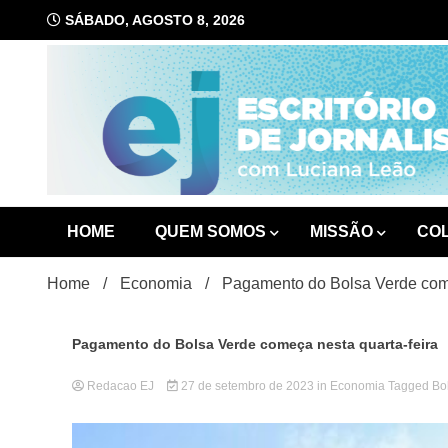
Skip
SÁBADO, AGOSTO 8, 2026
to
content
com Luciana Leão
Escrit
HOME
QUEM SOMOS
MISSÃO
CO
Home
Economia
Pagamento do Bolsa Verde come
Pagamento do Bolsa Verde começa nesta quarta-feira
Redacao EJ
27 de setembro de 2023
in
Economia
Tagged
Bo