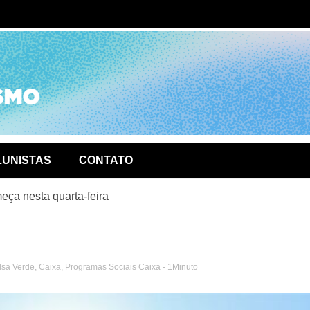
ório de
LUNISTAS
CONTATO
ça nesta quarta-feira
lsa Verde
,
Caixa
,
Programas Sociais Caixa
- 1Minuto