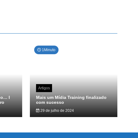
1Minuto
Artigos
do… I
Mais um Mídia Training finalizado
ro
com sucesso
29 de julho de 2024