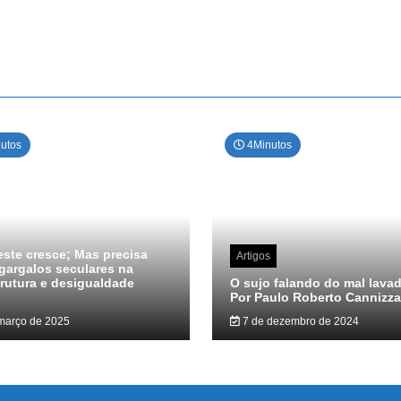
utos
4Minutos
ste cresce; Mas precisa
Artigos
gargalos seculares na
trutura e desigualdade
O sujo falando do mal lava
Por Paulo Roberto Cannizza
março de 2025
7 de dezembro de 2024