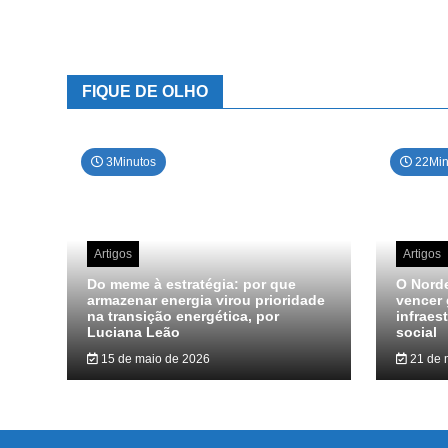
FIQUE DE OLHO
3Minutos
22Min
Artigos
Artigos
Do meme à estratégia: por que
O Norde
armazenar energia virou prioridade
vencer 
na transição energética, por
infraes
Luciana Leão
social
15 de maio de 2026
21 de 