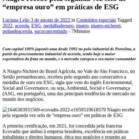
“empresa ouro” em práticas de ESG
Luciana Leão
3 de agosto de 2022
in
Conteúdos especiais
Tagged
2022
,
acerola
,
ESG
,
medalhadeouro
,
niagro
,
niagro-nicherei
,
polpadeacerola
,
sucoconcentrado
- 7Minutos
Com capital 100% japonês atua desde 1992 no polo industrial de Petrolina, a
partir do processamento industrial de acerola, sendo hoje a maior
exportadora da fruta no mundo, e o mercado europeu o seu maior consumidor
A Niagro-Nichirei do Brasil Agrícola, no Vale do São Francisco, no
Sertão pernambucano, recebeu pelo segundo ano consecutivo a
medalha de ouro em ESG, sigla que vem do inglês Environmental,
Social and Governance, ou seja, Ambiental, Social e Governança
(ASG, em português), uma das principais tendências de mercado no
mundo dos negócios.
A primeira certificação, em 2021, foi concedida pela francesa
Ecovadis que atribui à empresa brasileira, excelência em práticas
trabalhistas e direitos humanos, ética nos negócios e respeito ao