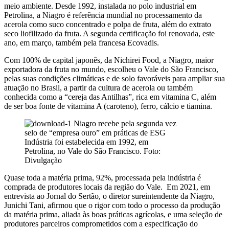
meio ambiente. Desde 1992, instalada no polo industrial em
Petrolina, a Niagro é referência mundial no processamento da
acerola como suco concentrado e polpa de fruta, além do extrato
seco liofilizado da fruta. A segunda certificação foi renovada, este
ano, em março, também pela francesa Ecovadis.
Com 100% de capital japonês, da Nichirei Food, a Niagro, maior
exportadora da fruta no mundo, escolheu o Vale do São Francisco,
pelas suas condições climáticas e de solo favoráveis para ampliar sua
atuação no Brasil, a partir da cultura de acerola ou também
conhecida como a “cereja das Antilhas”, rica em vitamina C, além
de ser boa fonte de vitamina A (caroteno), ferro, cálcio e tiamina.
Indústria foi estabelecida em 1992, em
Petrolina, no Vale do São Francisco. Foto:
Divulgação
Quase toda a matéria prima, 92%, processada pela indústria é
comprada de produtores locais da região do Vale. Em 2021, em
entrevista ao Jornal do Sertão, o diretor sureintendente da Niagro,
Junichi Tani, afirmou que o rigor com todo o processo da produção
da matéria prima, aliada às boas práticas agrícolas, e uma seleção de
produtores parceiros comprometidos com a especificação do