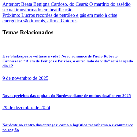
Anterior:
Beata Benigna Cardoso, do Ceará: O martírio do assédio
sexual transformado em beatificação
Próximo:
Lucros recordes de petróleo e gás em meio à crise
energética são imorais, afirma Guterres
Temas Relacionados
E se Shakespeare voltasse à vida? Novo romance de Paulo Roberto
Cannizzaro “Além de Feitiços e Paixões, o outro lado da vida” será lançado
dia 12
9 de novembro de 2025
Novos prefeitos das capitais do Nordeste diante de muitos desafios em 2025
29 de dezembro de 2024
Nordeste no centro das entregas: como a logística transforma o e-commerce
na região