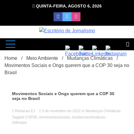
Skip
QUINTA-FEIRA, AGOSTO 6, 2026
to
content
com Luciana Leão
Escrit
Home
Meio Ambiente
Mudanças Climáticas
Movimentos Sociais e Ongs querem que a COP 30 seja no
Brasil
Movimentos Sociais e Ongs querem que a COP 30
seja no Brasil
d
Redacao EJ
3 de novembro de 2022
in
Mudanças Climáticas
Tagged
COP30
,
movimentossociais
,
mudancasclimaticas
-
2Minutos