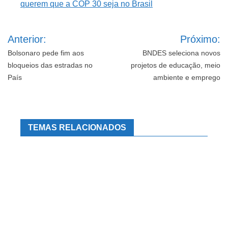
Navegação
Anterior:
Próximo:
de
Post
Bolsonaro pede fim aos
BNDES seleciona novos
bloqueios das estradas no
projetos de educação, meio
País
ambiente e emprego
TEMAS RELACIONADOS