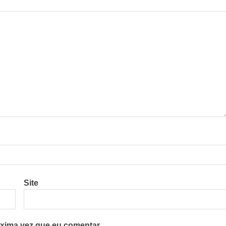
Site
xima vez que eu comentar.