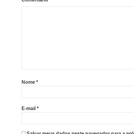
Nome
*
E-mail
*
Salvar meus dados neste navegador para a pró