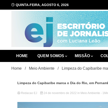
Skip
QUINTA-FEIRA, AGOSTO 6, 2026
to
content
com Luciana Leão
Escrit
HOME
QUEM SOMOS
MISSÃO
CO
Home
Meio Ambiente
Limpeza do Capibaribe ma
Limpeza do Capibaribe marca o Dia do Rio, em Perna
Redacao EJ
24 de novembro de 2022
in
Meio Ambiente
- 1Mi