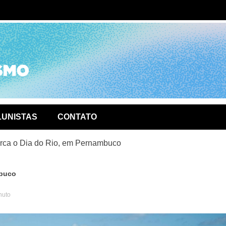
ório de
LUNISTAS
CONTATO
rca o Dia do Rio, em Pernambuco
mbuco
nuto