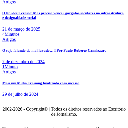
Artigos
O Nordeste cresce; Mas precisa vencer gargalos seculares na infraestrutura
e desigualdade social
21 de março de 2025
4Minutos
Artigos
O sujo falando do mal lavado… I Por Paulo Roberto Cannizzaro
7 de dezembro de 2024
1Minuto
Artigos
Mais um Mídia Training finalizado com sucesso
29 de julho de 2024
2002-2026 - Copyright© | Todos os direitos reservados ao Escritório
de Jornalismo.