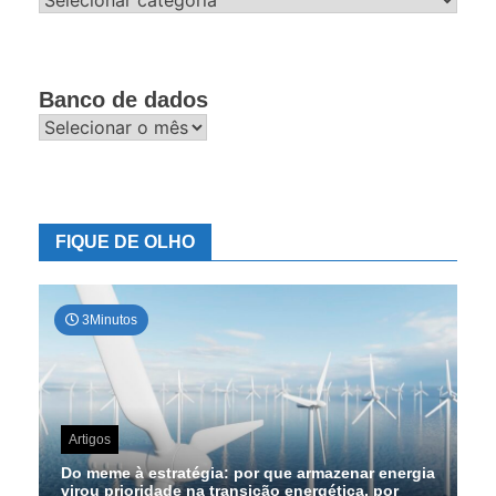
Banco de dados
Banco
de
dados
FIQUE DE OLHO
3Minutos
Artigos
Do meme à estratégia: por que armazenar energia
virou prioridade na transição energética, por