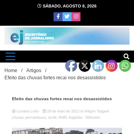
Skip
SÁBADO, AGOSTO 8, 2026
to
content
com Luciana Leão
Escrit
Home
Artigos
Efeito das chuvas fortes recai nos desassistidos
Efeito das chuvas fortes recai nos desassistidos
Luciana Leão
28 de maio de 2022
in
Artigos
d
Tagged
chuvas
,
pernambuco
,
recife
,
RMR
,
tragédia
- 5Minutos