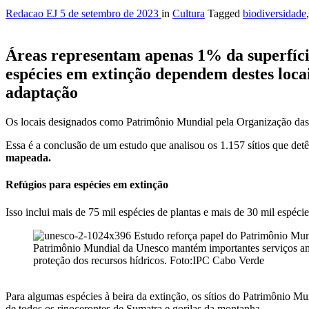
Redacao EJ
5 de setembro de 2023
in
Cultura
Tagged
biodiversidade
Áreas representam apenas 1% da superfíci
espécies em extinção dependem destes locai
adaptação
Os locais designados como Patrimônio Mundial pela Organização das 
Essa é a conclusão de um estudo que analisou os 1.157 sítios que detê
mapeada.
Refúgios para espécies em extinção
Isso inclui mais de 75 mil espécies de plantas e mais de 30 mil espécie
Patrimônio Mundial da Unesco mantém importantes serviços am
proteção dos recursos hídricos. Foto:IPC Cabo Verde
Para algumas espécies à beira da extinção, os sítios do Patrimônio Mu
de todos os rinocerontes de Sumatra e gorilas da montanha.