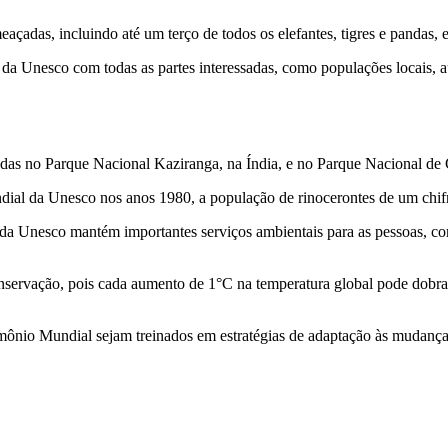
açadas, incluindo até um terço de todos os elefantes, tigres e pandas,
 Unesco com todas as partes interessadas, como populações locais, aut
adas no Parque Nacional Kaziranga, na Índia, e no Parque Nacional de
ndial da Unesco nos anos 1980, a população de rinocerontes de um chi
 da Unesco mantém importantes serviços ambientais para as pessoas, co
conservação, pois cada aumento de 1°C na temperatura global pode dobr
imônio Mundial sejam treinados em estratégias de adaptação às mudanças 