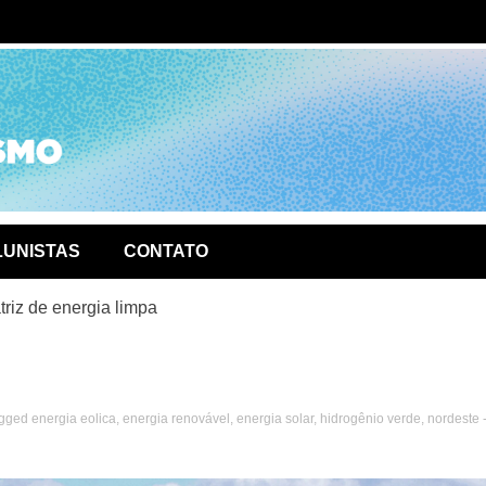
ório de
LUNISTAS
CONTATO
riz de energia limpa
gged
energia eolica
,
energia renovável
,
energia solar
,
hidrogênio verde
,
nordeste