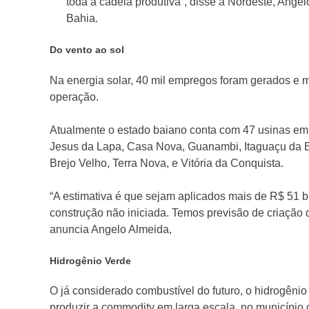
toda a cadeia produtiva”, disse à Nordeste, Ang
Bahia.
Do vento ao sol
Na energia solar, 40 mil empregos foram gerados e m
operação.
Atualmente o estado baiano conta com 47 usinas em
Jesus da Lapa, Casa Nova, Guanambi, Itaguaçu da Ba
Brejo Velho, Terra Nova, e Vitória da Conquista.
“A estimativa é que sejam aplicados mais de R$ 51 
construção não iniciada. Temos previsão de criação 
anuncia Angelo Almeida,
Hidrogênio Verde
O já considerado combustível do futuro, o hidrogênio
produzir a commodity em larga escala, no município