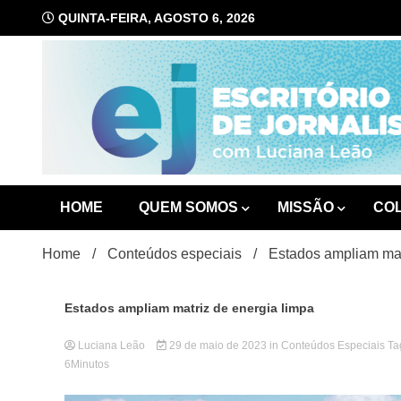
Skip
QUINTA-FEIRA, AGOSTO 6, 2026
to
content
com Luciana Leão
Escrit
HOME
QUEM SOMOS
MISSÃO
CO
Home
Conteúdos especiais
Estados ampliam mat
Estados ampliam matriz de energia limpa
Luciana Leão
29 de maio de 2023
in
Conteúdos Especiais
Ta
6Minutos