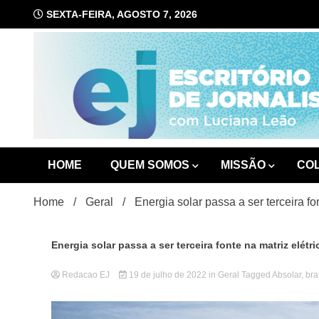
Skip
SEXTA-FEIRA, AGOSTO 7, 2026
to
content
com Luciana Leão
Escrit
HOME
QUEM SOMOS
MISSÃO
CO
Home
Geral
Energia solar passa a ser terceira fo
Energia solar passa a ser terceira fonte na matriz elétr
Redacao EJ
19 de julho de 2022
in
Geral
Tagged
Absolar
,
bra