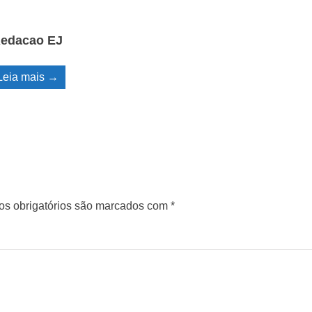
edacao EJ
Leia mais →
s obrigatórios são marcados com
*