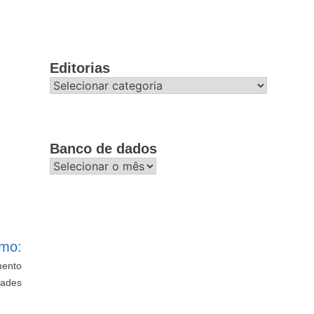
Editorias
Editorias
Banco de dados
Banco
de
dados
imo:
mento
dades