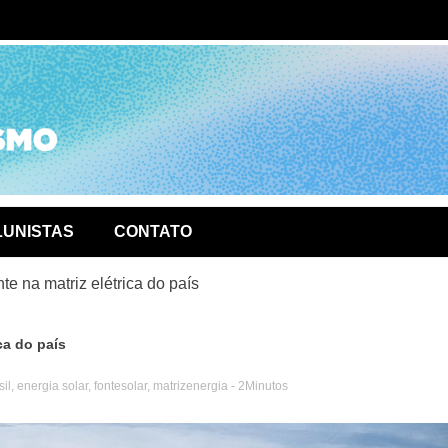
ório de
LUNISTAS
CONTATO
nte na matriz elétrica do país
ica do país
sil
,
energia solar
,
fontesolar
,
matrizenergia
- 2Minutos