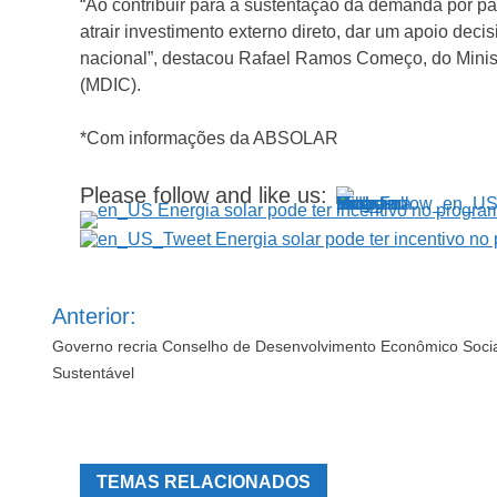
“Ao contribuir para a sustentação da demanda por pa
atrair investimento externo direto, dar um apoio dec
nacional”, destacou Rafael Ramos Começo, do Minist
(MDIC).
*Com informações da ABSOLAR
Please follow and like us:
Navegação
Anterior:
de
Post
Governo recria Conselho de Desenvolvimento Econômico Soci
Sustentável
TEMAS RELACIONADOS