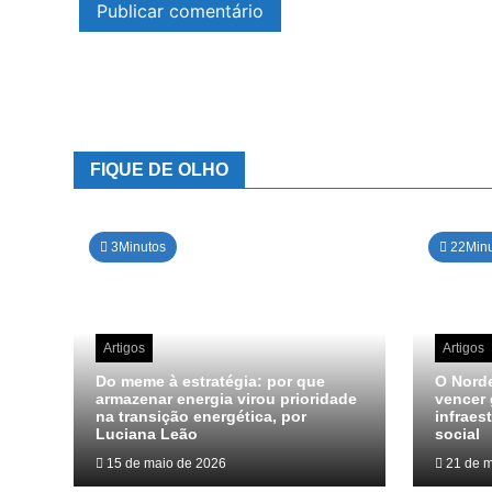
FIQUE DE OLHO
3Minutos
22Minu
Artigos
Artigos
Do meme à estratégia: por que
O Norde
armazenar energia virou prioridade
vencer 
na transição energética, por
infraes
Luciana Leão
social
15 de maio de 2026
21 de m