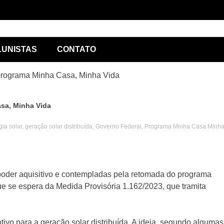
ório de
LUNISTAS
CONTATO
o programa Minha Casa, Minha Vida
asa, Minha Vida
gia solar
,
geração solar distribuída
,
Governo Federal
,
Programa Minha Casa Minh
lismo
poder aquisitivo e contempladas pela retomada do programa
 se espera da Medida Provisória 1.162/2023, que tramita
tivo para a geração solar distribuída. A ideia, segundo algumas