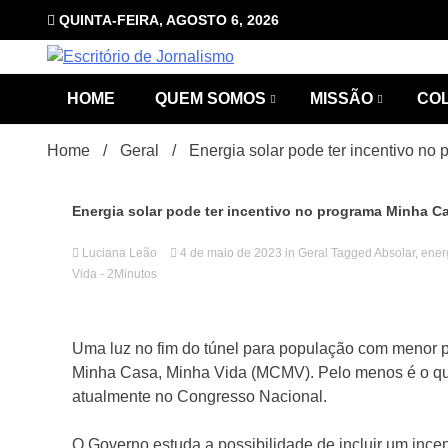
Skip
QUINTA-FEIRA, AGOSTO 6, 2026
to
content
com Luciana Leão
Escrit
HOME
QUEM SOMOS
MISSÃO
CO
Home
Geral
Energia solar pode ter incentivo n
Energia solar pode ter incentivo no programa Minha C
Luciana Leão
4 de maio de 2023
in
Geral
Tagged
Absolar
,
ener
Vida
- 2Minutos
Jorna
Uma luz no fim do túnel para população com menor 
Minha Casa, Minha Vida (MCMV). Pelo menos é o que
atualmente no Congresso Nacional.
O Governo estuda a possibilidade de incluir um incen