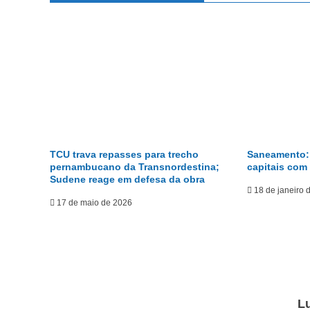
TCU trava repasses para trecho
Saneamento: 
pernambucano da Transnordestina;
capitais com
Sudene reage em defesa da obra
18 de janeiro 
17 de maio de 2026
L