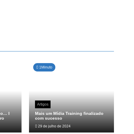
1Minuto
Artigos
do… I
Mais um Mídia Training finalizado
ro
com sucesso
29 de julho de 2024