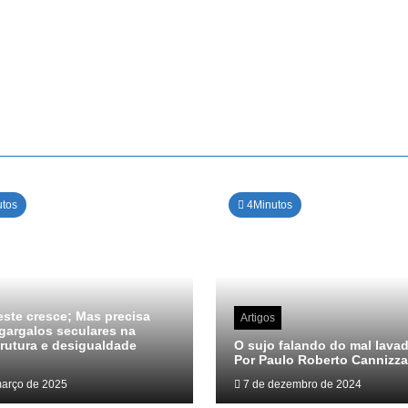
tos
4Minutos
ste cresce; Mas precisa
Artigos
gargalos seculares na
trutura e desigualdade
O sujo falando do mal lava
Por Paulo Roberto Cannizza
arço de 2025
7 de dezembro de 2024