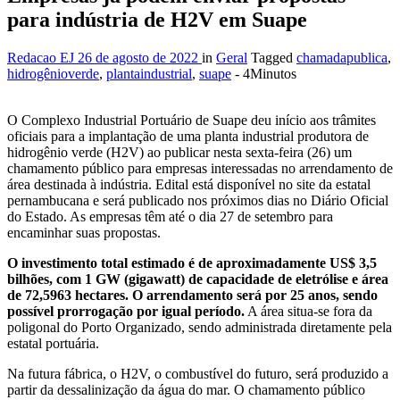
para indústria de H2V em Suape
Redacao EJ
26 de agosto de 2022
in
Geral
Tagged
chamadapublica
,
hidrogênioverde
,
plantaindustrial
,
suape
- 4Minutos
O Complexo Industrial Portuário de Suape deu início aos trâmites
oficiais para a implantação de uma planta industrial produtora de
hidrogênio verde (H2V) ao publicar nesta sexta-feira (26) um
chamamento público para empresas interessadas no arrendamento de
área destinada à indústria. Edital está disponível no site da estatal
pernambucana e será publicado nos próximos dias no Diário Oficial
do Estado. As empresas têm até o dia 27 de setembro para
encaminhar suas propostas.
O investimento total estimado é de aproximadamente US$ 3,5
bilhões, com 1 GW (gigawatt) de capacidade de eletrólise e área
de 72,5963 hectares. O arrendamento será por 25 anos, sendo
possível prorrogação por igual período.
A área situa-se fora da
poligonal do Porto Organizado, sendo administrada diretamente pela
estatal portuária.
Na futura fábrica, o H2V, o combustível do futuro, será produzido a
partir da dessalinização da água do mar. O chamamento público