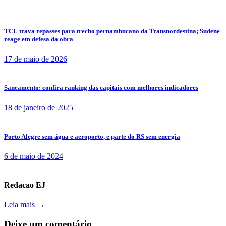
TCU trava repasses para trecho pernambucano da Transnordestina; Sudene
reage em defesa da obra
17 de maio de 2026
Saneamento: confira ranking das capitais com melhores indicadores
18 de janeiro de 2025
Porto Alegre sem água e aeroporto, e parte do RS sem energia
6 de maio de 2024
Redacao EJ
Leia mais →
Deixe um comentário