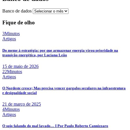
Banco de dados
Fique de olho
3Minutos
Artigos
Do meme à estratégia: por que armazenar energia virou prioridade na
transição energética, por Luciana Leão
15 de maio de 2026
22Minutos
Artigos
O Nordeste cresce; Mas precisa vencer gargalos seculares na infraestrutura
e desigualdade social
21 de março de 2025
4Minutos
Artigos
O sujo falando do mal lavado… I Por Paulo Roberto Cannizzaro