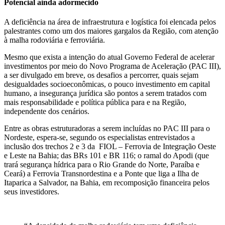
Potencial ainda adormecido
A deficiência na área de infraestrutura e logística foi elencada pelos
palestrantes como um dos maiores gargalos da Região, com atenção
à malha rodoviária e ferroviária.
Mesmo que exista a intenção do atual Governo Federal de acelerar
investimentos por meio do Novo Programa de Aceleração (PAC III),
a ser divulgado em breve, os desafios a percorrer, quais sejam
desigualdades socioeconômicas, o pouco investimento em capital
humano, a insegurança jurídica são pontos a serem tratados com
mais responsabilidade e política pública para e na Região,
independente dos cenários.
Entre as obras estruturadoras a serem incluídas no PAC III para o
Nordeste, espera-se, segundo os especialistas entrevistados a
inclusão dos trechos 2 e 3 da FIOL – Ferrovia de Integração Oeste
e Leste na Bahia; das BRs 101 e BR 116; o ramal do Apodi (que
trará segurança hídrica para o Rio Grande do Norte, Paraíba e
Ceará) a Ferrovia Transnordestina e a Ponte que liga a Ilha de
Itaparica a Salvador, na Bahia, em recomposição financeira pelos
seus investidores.