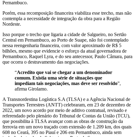
Pernambuco.
Porém, essa recomposição financeira viabiliza esse trecho, mas não
contempla a necessidade de integração da obra para a Região
Nordeste.
Isso porque o trecho que ligaria a cidade de Salgueiro, no Sertão
Central em Pernambuco, ao Porto de Suape, não foi contemplado
nessa reengenharia financeira, com valor aproximado de R$ 5
bilhões, mesmo que evidencie o esforço da atual governadora de
Pernambuco, Raquel Lyra, e do seu antecessor, Paulo Câmara, para
que ocorra o destravamento das negociações.
“
Acredito que vai se chegar a um denominador
comum. Existia uma série de situações que
impediam tais negociações, mas deve ser resolvido
”,
afirma Girolamo.
A Transnordestina Logística S.A (TLSA) e a Agência Nacional de
Transportes Terrestres (ANTT) celebraram, em 23 de dezembro de
2022, um novo acordo por meio de aditivo contratual, revisado e
referendado pelo plenário do Tribunal de Contas da União (TCU),
que possibilita à TLSA avançar com as obras de construção da
ferrovia em um novo traçado com extensão de 1.209 km, dos quais
608 no Ceará, 395 no Piauí e 206 em Pernambuco, ainda sem