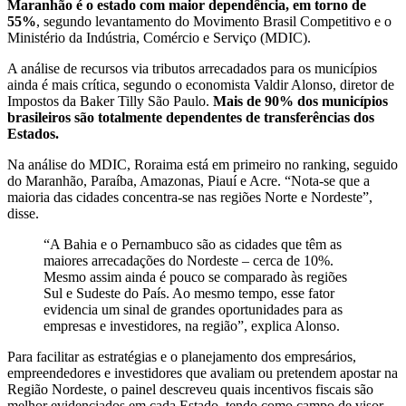
Maranhão é o estado com maior dependência, em torno de
55%
, segundo levantamento do Movimento Brasil Competitivo e o
Ministério da Indústria, Comércio e Serviço (MDIC).
A análise de recursos via tributos arrecadados para os municípios
ainda é mais crítica, segundo o economista Valdir Alonso, diretor de
Impostos da Baker Tilly São Paulo.
Mais de 90% dos municípios
brasileiros são totalmente dependentes de transferências dos
Estados.
Na análise do MDIC, Roraima está em primeiro no ranking, seguido
do Maranhão, Paraíba, Amazonas, Piauí e Acre. “Nota-se que a
maioria das cidades concentra-se nas regiões Norte e Nordeste”,
disse.
“A Bahia e o Pernambuco são as cidades que têm as
maiores arrecadações do Nordeste – cerca de 10%.
Mesmo assim ainda é pouco se comparado às regiões
Sul e Sudeste do País. Ao mesmo tempo, esse fator
evidencia um sinal de grandes oportunidades para as
empresas e investidores, na região”, explica Alonso.
Para facilitar as estratégias e o planejamento dos empresários,
empreendedores e investidores que avaliam ou pretendem apostar na
Região Nordeste, o painel descreveu quais incentivos fiscais são
melhor evidenciados em cada Estado, tendo como campo de visor,