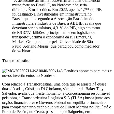
“A densidade da malha rodoviária tem uma deficiência
muito forte no Brasil. E, no Nordeste não seria
diferente. É mais crítico. Em 2022, apenas 1,7% do PIB
foi destinado a investimentos em infraestrutura no
Brasil, quando segundo a Associação Brasileira de
Infraestrutura e Indústria de Base, a ABDIB, avalia que
deveriam ser no mínimo, 4,31% do PIB, algo em torno
de R$ 377,1 bilhões, principalmente em logística de
transporte”, afirma o economista da ISI Emerging
Markets Group e doutor pela Universidade de São
Paulo, Adriano Morais, que participou como mediador
do webinar.
Transnordestina
Com relação à Transnordestina, uma obra que se arrasta há quase
duas décadas, Cristiano Di Girolamo, sócio líder da Baker Tilly
Salvador, avalia que, neste momento, a Concessionária responsável
pela obra, a Transnordestina Logística S.A (TLSA) busca junto aos
órgãos financiadores e Governo Federal um equilíbrio financeiro,
para complementar o trecho que vai de Eliseu Martins no Piauí até o
Porto de Pecém, no Ceará, passando por Salgueiro, em