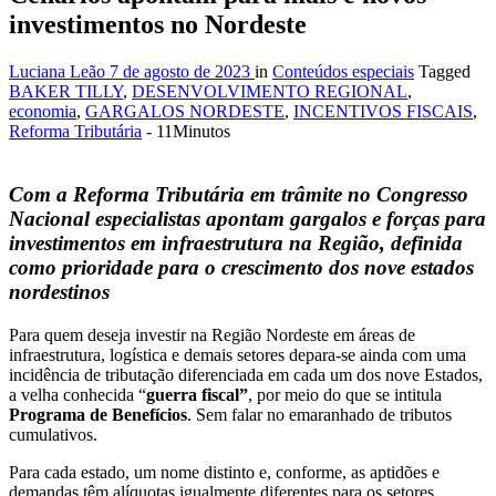
investimentos no Nordeste
Luciana Leão
7 de agosto de 2023
in
Conteúdos especiais
Tagged
BAKER TILLY
,
DESENVOLVIMENTO REGIONAL
,
economia
,
GARGALOS NORDESTE
,
INCENTIVOS FISCAIS
,
Reforma Tributária
- 11Minutos
Com a Reforma Tributária em trâmite no Congresso
Nacional especialistas apontam gargalos e forças para
investimentos em infraestrutura na Região, definida
como prioridade para o crescimento dos nove estados
nordestinos
Para quem deseja investir na Região Nordeste em áreas de
infraestrutura, logística e demais setores depara-se ainda com uma
incidência de tributação diferenciada em cada um dos nove Estados,
a velha conhecida “
guerra fiscal”
, por meio do que se intitula
Programa de Benefícios
. Sem falar no emaranhado de tributos
cumulativos.
Para cada estado, um nome distinto e, conforme, as aptidões e
demandas têm alíquotas igualmente diferentes para os setores