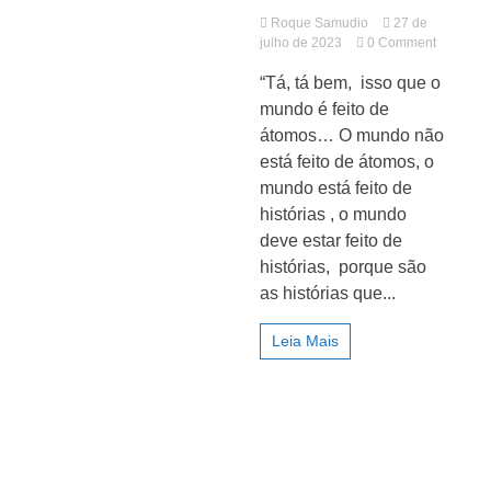
Roque Samudio
27 de
on
julho de 2023
0 Comment
A
“Tá, tá bem, isso que o
Cidade,
Jornal
patrimôn
mundo é feito de
em
átomos… O mundo não
permane
está feito de átomos, o
metamor
mundo está feito de
histórias , o mundo
deve estar feito de
histórias, porque são
as histórias que...
Leia Mais