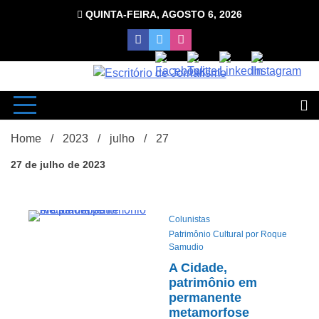
Skip
QUINTA-FEIRA, AGOSTO 6, 2026
to
content
com Luciana Leão
Escrit
Home
2023
julho
27
27 de julho de 2023
Colunistas
9Minutos
Patrimônio Cultural por Roque
d
Samudio
A Cidade,
patrimônio em
permanente
metamorfose