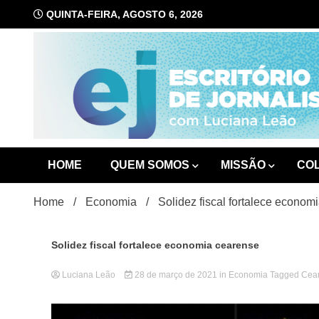
Skip
QUINTA-FEIRA, AGOSTO 6, 2026
to
content
com Luciana Leão
Escrit
HOME
QUEM SOMOS
MISSÃO
CO
Home
Economia
Solidez fiscal fortalece econom
Solidez fiscal fortalece economia cearense
Luciana Leão
28 de março de 2021
in
Economia
Tagged
Cea