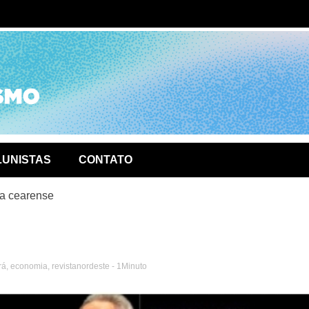
ório de
LUNISTAS
CONTATO
ia cearense
rá
,
economia
,
revistanordeste
- 1Minuto