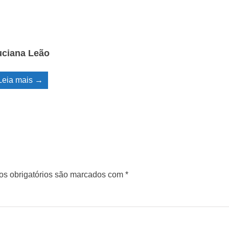
uciana Leão
Leia mais →
s obrigatórios são marcados com
*