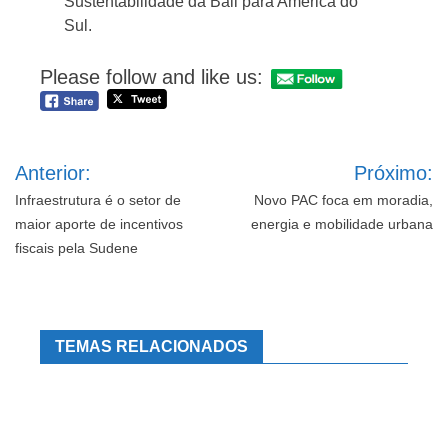
Sustentabilidade da Ball para América do
Sul.
Please follow and like us:
Navegação
Anterior:
Próximo:
de
Post
Infraestrutura é o setor de
Novo PAC foca em moradia,
maior aporte de incentivos
energia e mobilidade urbana
fiscais pela Sudene
TEMAS RELACIONADOS