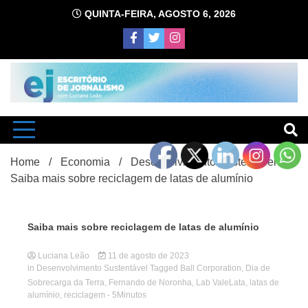
Skip
QUINTA-FEIRA, AGOSTO 6, 2026
to
content
com Luciana Leão
Escrit
Home
Economia
Desenvolvimento Sustentável
Saiba mais sobre reciclagem de latas de alumínio
Saiba mais sobre reciclagem de latas de alumínio
Luciana Leão
11 de agosto de 2023
d
in
Desenvolvimento Sustentável
Tagged
Ball Corporation
,
Dia de
Sobrecarga da Terra
,
Fernando de Noronha
,
Lab ValeLata
,
latas de
alumínio
,
reciclagem
- 5Minutos