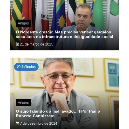
Artigos
O Nordeste cresce; Mas precisa vencer gargalos
seculares na infraestrutura e desigualdade social
21 de março de 2025
4Minutos
Artigos
O sujo falando do mal lavado… I Por Paulo
Roberto Cannizzaro
7 de dezembro de 2024