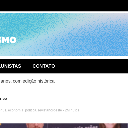
ório de
LUNISTAS
CONTATO
anos, com edição histórica
rica
onus
,
economia
,
politica
,
revistanordeste
- 2Minutos