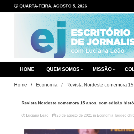
Skip
QUARTA-FEIRA, AGOSTO 5, 2026
to
content
com Luciana Leão
Escrit
HOME
QUEM SOMOS
MISSÃO
CO
Home
Economia
Revista Nordeste comemora 15 
Revista Nordeste comemora 15 anos, com edição histó
Luciana Leão
26 de agosto de 2021
in
Economia
Tagged
chr